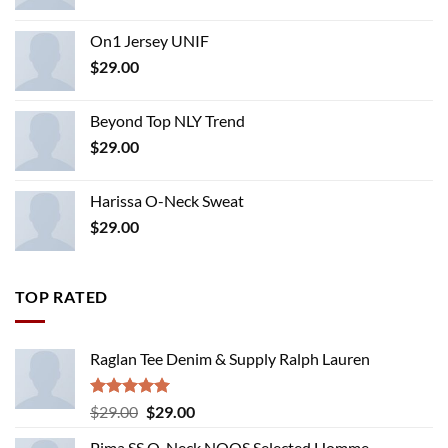
On1 Jersey UNIF
$
29.00
Beyond Top NLY Trend
$
29.00
Harissa O-Neck Sweat
$
29.00
TOP RATED
Raglan Tee Denim & Supply Ralph Lauren
Rated
5.00
Original
Current
$
29.00
$
29.00
out of 5
price
price
Pima SS O-Neck NOOS Selected Homme