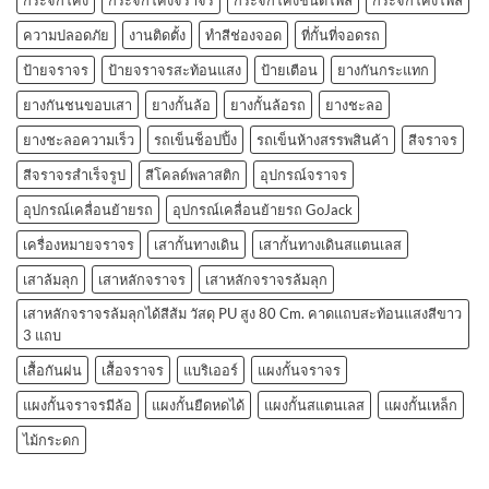
กระจกโค้ง
กระจกโค้งจราจร
กระจกโค้งชนิดโพลี
กระจกโค้งโพลี
ความปลอดภัย
งานติดตั้ง
ทำสีช่องจอด
ที่กั้นที่จอดรถ
ป้ายจราจร
ป้ายจราจรสะท้อนแสง
ป้ายเตือน
ยางกันกระแทก
ยางกันชนขอบเสา
ยางกั้นล้อ
ยางกั้นล้อรถ
ยางชะลอ
ยางชะลอความเร็ว
รถเข็นช็อปปิ้ง
รถเข็นห้างสรรพสินค้า
สีจราจร
สีจราจรสำเร็จรูป
สีโคลด์พลาสติก
อุปกรณ์จราจร
อุปกรณ์เคลื่อนย้ายรถ
อุปกรณ์เคลื่อนย้ายรถ GoJack
เครื่องหมายจราจร
เสากั้นทางเดิน
เสากั้นทางเดินสแตนเลส
เสาล้มลุก
เสาหลักจราจร
เสาหลักจราจรล้มลุก
เสาหลักจราจรล้มลุกได้สีส้ม วัสดุ PU สูง 80 Cm. คาดแถบสะท้อนแสงสีขาว
3 แถบ
เสื้อกันฝน
เสื้อจราจร
แบริเออร์
แผงกั้นจราจร
แผงกั้นจราจรมีล้อ
แผงกั้นยืดหดได้
แผงกั้นสแตนเลส
แผงกั้นเหล็ก
ไม้กระดก