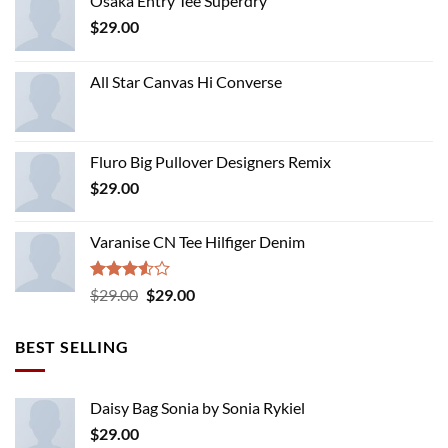
Osaka Entry Tee Superdry
$
29.00
All Star Canvas Hi Converse
Fluro Big Pullover Designers Remix
$
29.00
Varanise CN Tee Hilfiger Denim
Rated
Original
Current
$
29.00
$
29.00
3.50
out
price
price
of 5
was:
is:
BEST SELLING
$29.00.
$29.00.
Daisy Bag Sonia by Sonia Rykiel
$
29.00