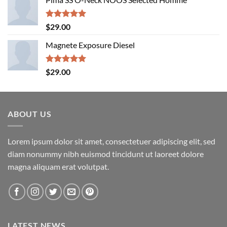
was:
is:
$29.00.
$29.00.
Rated
5.00
$
29.00
out of 5
Magnete Exposure Diesel
Rated
5.00
$
29.00
out of 5
ABOUT US
Lorem ipsum dolor sit amet, consectetuer adipiscing elit, sed
diam nonummy nibh euismod tincidunt ut laoreet dolore
magna aliquam erat volutpat.
LATEST NEWS