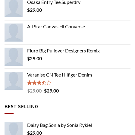
Osaka Entry Tee Superdry
$
29.00
All Star Canvas Hi Converse
Fluro Big Pullover Designers Remix
$
29.00
Varanise CN Tee Hilfiger Denim
Rated
Original
Current
$
29.00
$
29.00
3.50
out
price
price
of 5
was:
is:
BEST SELLING
$29.00.
$29.00.
Daisy Bag Sonia by Sonia Rykiel
$
29.00