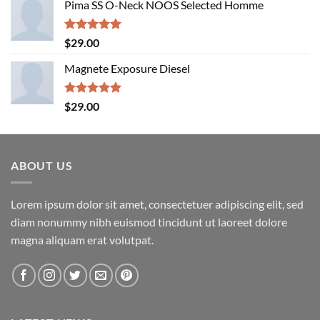
Pima SS O-Neck NOOS Selected Homme
was:
is:
$29.00.
$29.00.
Rated
5.00
$
29.00
out of 5
Magnete Exposure Diesel
Rated
5.00
$
29.00
out of 5
ABOUT US
Lorem ipsum dolor sit amet, consectetuer adipiscing elit, sed
diam nonummy nibh euismod tincidunt ut laoreet dolore
magna aliquam erat volutpat.