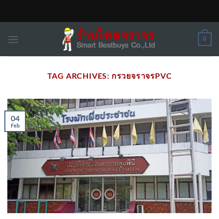
Skip
to
content
0
TAG ARCHIVES:
กรวยจราจรPVC
04
Feb