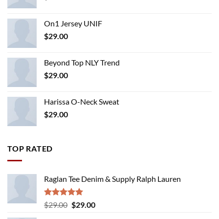
On1 Jersey UNIF
$
29.00
Beyond Top NLY Trend
$
29.00
Harissa O-Neck Sweat
$
29.00
TOP RATED
Raglan Tee Denim & Supply Ralph Lauren
Rated
5.00
Original
Current
$
29.00
$
29.00
out of 5
price
price