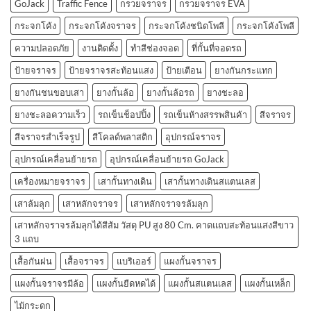
GoJack
Traffic Fence
กรวยจราจร
กรวยจราจร EVA
กระจกโค้ง
กระจกโค้งจราจร
กระจกโค้งชนิดโพลี
กระจกโค้งโพลี
ความปลอดภัย
งานติดตั้ง
ทำสีช่องจอด
ที่กั้นที่จอดรถ
ป้ายจราจร
ป้ายจราจรสะท้อนแสง
ป้ายเตือน
ยางกันกระแทก
ยางกันชนขอบเสา
ยางกั้นล้อ
ยางกั้นล้อรถ
ยางชะลอ
ยางชะลอความเร็ว
รถเข็นช็อปปิ้ง
รถเข็นห้างสรรพสินค้า
สีจราจร
สีจราจรสำเร็จรูป
สีโคลด์พลาสติก
อุปกรณ์จราจร
อุปกรณ์เคลื่อนย้ายรถ
อุปกรณ์เคลื่อนย้ายรถ GoJack
เครื่องหมายจราจร
เสากั้นทางเดิน
เสากั้นทางเดินสแตนเลส
เสาล้มลุก
เสาหลักจราจร
เสาหลักจราจรล้มลุก
เสาหลักจราจรล้มลุกได้สีส้ม วัสดุ PU สูง 80 Cm. คาดแถบสะท้อนแสงสีขาว
3 แถบ
เสื้อกันฝน
เสื้อจราจร
แบริเออร์
แผงกั้นจราจร
แผงกั้นจราจรมีล้อ
แผงกั้นยืดหดได้
แผงกั้นสแตนเลส
แผงกั้นเหล็ก
ไม้กระดก