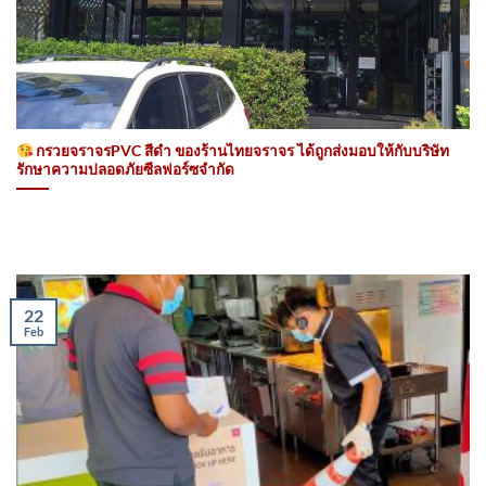
กรวยจราจรPVC สีดำ ของร้านไทยจราจร ได้ถูกส่งมอบให้กับบริษัท
รักษาความปลอดภัยซีลฟอร์ซจำกัด
22
Feb