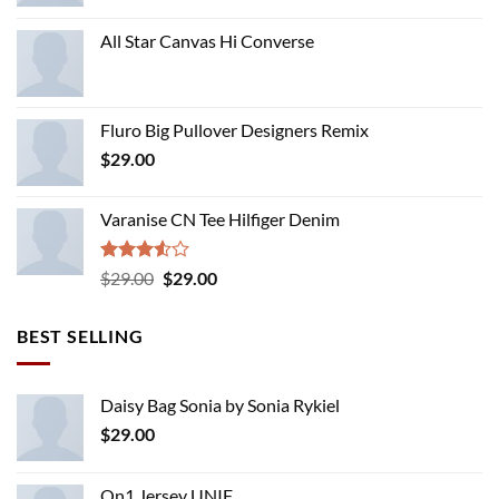
All Star Canvas Hi Converse
Fluro Big Pullover Designers Remix
$
29.00
Varanise CN Tee Hilfiger Denim
Rated
Original
Current
$
29.00
$
29.00
3.50
out
price
price
of 5
was:
is:
BEST SELLING
$29.00.
$29.00.
Daisy Bag Sonia by Sonia Rykiel
$
29.00
On1 Jersey UNIF