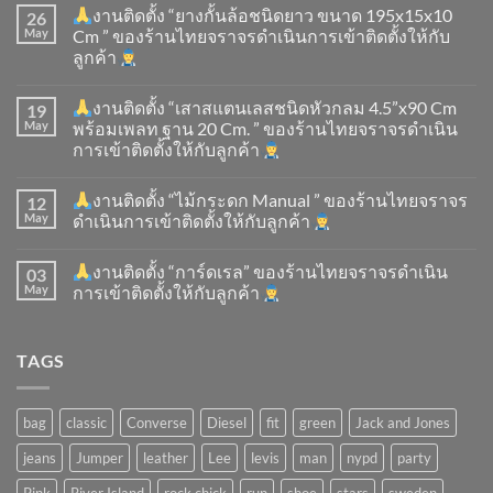
งานติดตั้ง “ยางกั้นล้อชนิดยาว ขนาด 195x15x10
26
May
Cm ” ของร้านไทยจราจรดำเนินการเข้าติดตั้ง​ให้กับ
ลูกค้า
งานติดตั้ง “เสาสแตนเลสชนิดหัวกลม 4.5”x90 Cm
19
May
พร้อมเพลท ฐาน 20 Cm. ” ของร้านไทยจราจรดำเนิน
การเข้าติดตั้ง​ให้กับลูกค้า
งานติดตั้ง “ไม้กระดก Manual ” ของร้านไทยจราจร
12
May
ดำเนินการเข้าติดตั้ง​ให้กับลูกค้า
งานติดตั้ง “การ์ดเรล” ของร้านไทยจราจรดำเนิน
03
May
การเข้าติดตั้ง​ให้กับลูกค้า
TAGS
bag
classic
Converse
Diesel
fit
green
Jack and Jones
jeans
Jumper
leather
Lee
levis
man
nypd
party
Pink
River Island
rock chick
run
shoe
stars
sweden