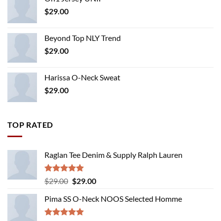
$
29.00
Beyond Top NLY Trend
$
29.00
Harissa O-Neck Sweat
$
29.00
TOP RATED
Raglan Tee Denim & Supply Ralph Lauren
Rated
5.00
Original
Current
$
29.00
$
29.00
out of 5
price
price
Pima SS O-Neck NOOS Selected Homme
was:
is:
$29.00.
$29.00.