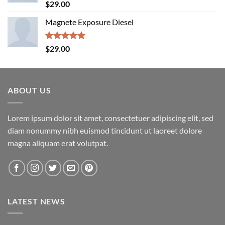
Rated
5.00
$
29.00
out of 5
Magnete Exposure Diesel
Rated
5.00
$
29.00
out of 5
ABOUT US
Lorem ipsum dolor sit amet, consectetuer adipiscing elit, sed
diam nonummy nibh euismod tincidunt ut laoreet dolore
magna aliquam erat volutpat.
LATEST NEWS