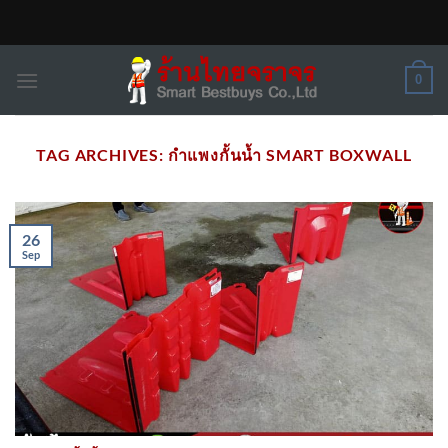
Skip
to
content
0
TAG ARCHIVES:
กำแพงกั้นน้ำ SMART BOXWALL
26
Sep