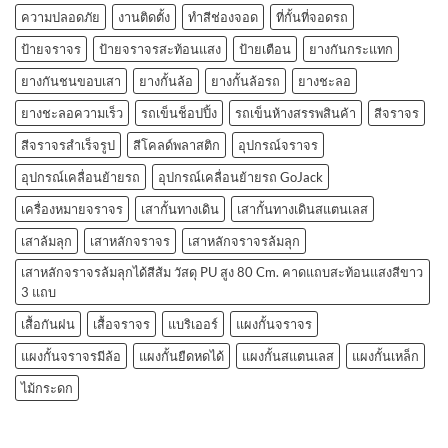
ความปลอดภัย
งานติดตั้ง
ทำสีช่องจอด
ที่กั้นที่จอดรถ
ป้ายจราจร
ป้ายจราจรสะท้อนแสง
ป้ายเตือน
ยางกันกระแทก
ยางกันชนขอบเสา
ยางกั้นล้อ
ยางกั้นล้อรถ
ยางชะลอ
ยางชะลอความเร็ว
รถเข็นช็อปปิ้ง
รถเข็นห้างสรรพสินค้า
สีจราจร
สีจราจรสำเร็จรูป
สีโคลด์พลาสติก
อุปกรณ์จราจร
อุปกรณ์เคลื่อนย้ายรถ
อุปกรณ์เคลื่อนย้ายรถ GoJack
เครื่องหมายจราจร
เสากั้นทางเดิน
เสากั้นทางเดินสแตนเลส
เสาล้มลุก
เสาหลักจราจร
เสาหลักจราจรล้มลุก
เสาหลักจราจรล้มลุกได้สีส้ม วัสดุ PU สูง 80 Cm. คาดแถบสะท้อนแสงสีขาว
3 แถบ
เสื้อกันฝน
เสื้อจราจร
แบริเออร์
แผงกั้นจราจร
แผงกั้นจราจรมีล้อ
แผงกั้นยืดหดได้
แผงกั้นสแตนเลส
แผงกั้นเหล็ก
ไม้กระดก