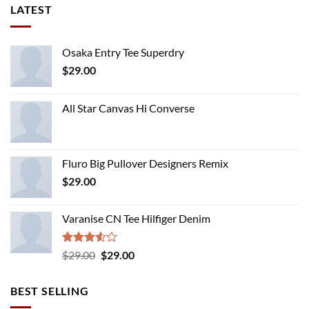
LATEST
Osaka Entry Tee Superdry
$
29.00
All Star Canvas Hi Converse
Fluro Big Pullover Designers Remix
$
29.00
Varanise CN Tee Hilfiger Denim
Rated
Original
Current
$
29.00
$
29.00
3.50
out
price
price
of 5
was:
is:
BEST SELLING
$29.00.
$29.00.