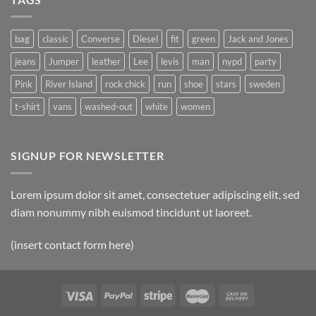
bag
classic
Converse
Diesel
fit
green
Jack and Jones
jeans
Jumper
leather
Lee
levis
man
nypd
party
Pink
River Island
rock chick
run
shoe
stars
sweden
t-shirt
vans
washed-out
white
women
SIGNUP FOR NEWSLETTER
Lorem ipsum dolor sit amet, consectetuer adipiscing elit, sed
diam nonummy nibh euismod tincidunt ut laoreet.
(insert contact form here)