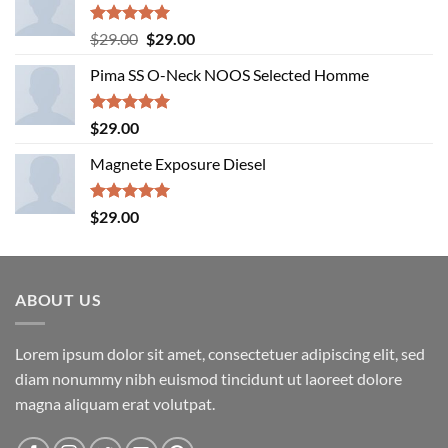
Rated
5.00
Original
Current
$
29.00
$
29.00
out of 5
price
price
Pima SS O-Neck NOOS Selected Homme
was:
is:
$29.00.
$29.00.
Rated
5.00
$
29.00
out of 5
Magnete Exposure Diesel
Rated
5.00
$
29.00
out of 5
ABOUT US
Lorem ipsum dolor sit amet, consectetuer adipiscing elit, sed
diam nonummy nibh euismod tincidunt ut laoreet dolore
magna aliquam erat volutpat.