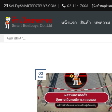
Skip
SALE@SMARTBESTBUYS.COM
02-114-7006
ผู้นำด้านอุปกร
to
content
หน้าแรก
สินค้า
บทความ
Search
for:
03
Mar