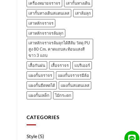
เครื่องหมายจราจร
เสากั้นทางเดิน
เสากั้นทางเดินสแตนเลส
เสาล้มลุก
เสาหลักจราจร
เสาหลักจราจรล้มลุก
เสาหลักจราจรล้มลุกได้สีส้ม วัสดุ PU
สูง 80 Cm. คาดแถบสะท้อนแสงสี
ขาว 3 แถบ
เสื้อกันฝน
เสื้อจราจร
แบริเออร์
แผงกั้นจราจร
แผงกั้นจราจรมีล้อ
แผงกั้นยืดหดได้
แผงกั้นสแตนเลส
แผงกั้นเหล็ก
ไม้กระดก
CATEGORIES
Style
(5)