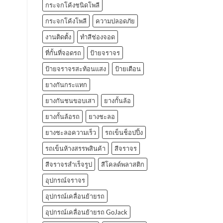
กระจกโค้งชนิดโพลี
กระจกโค้งโพลี
ความปลอดภัย
งานติดตั้ง
ทำสีช่องจอด
ที่กั้นที่จอดรถ
ป้ายจราจร
ป้ายจราจรสะท้อนแสง
ป้ายเตือน
ยางกันกระแทก
ยางกันชนขอบเสา
ยางกั้นล้อ
ยางกั้นล้อรถ
ยางชะลอ
ยางชะลอความเร็ว
รถเข็นช็อปปิ้ง
รถเข็นห้างสรรพสินค้า
สีจราจร
สีจราจรสำเร็จรูป
สีโคลด์พลาสติก
อุปกรณ์จราจร
อุปกรณ์เคลื่อนย้ายรถ
อุปกรณ์เคลื่อนย้ายรถ GoJack