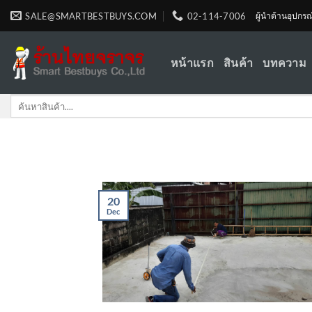
Skip
SALE@SMARTBESTBUYS.COM
02-114-7006
ผู้นำด้านอุปกร
to
content
หน้าแรก
สินค้า
บทความ
Search
for:
20
Dec