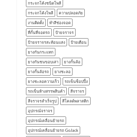
กระจกโค้งชนิดโพลี
กระจกโค้งโพลี
ความปลอดภัย
งานติดตั้ง
ทำสีช่องจอด
ที่กั้นที่จอดรถ
ป้ายจราจร
ป้ายจราจรสะท้อนแสง
ป้ายเตือน
ยางกันกระแทก
ยางกันชนขอบเสา
ยางกั้นล้อ
ยางกั้นล้อรถ
ยางชะลอ
ยางชะลอความเร็ว
รถเข็นช็อปปิ้ง
รถเข็นห้างสรรพสินค้า
สีจราจร
สีจราจรสำเร็จรูป
สีโคลด์พลาสติก
อุปกรณ์จราจร
อุปกรณ์เคลื่อนย้ายรถ
อุปกรณ์เคลื่อนย้ายรถ GoJack