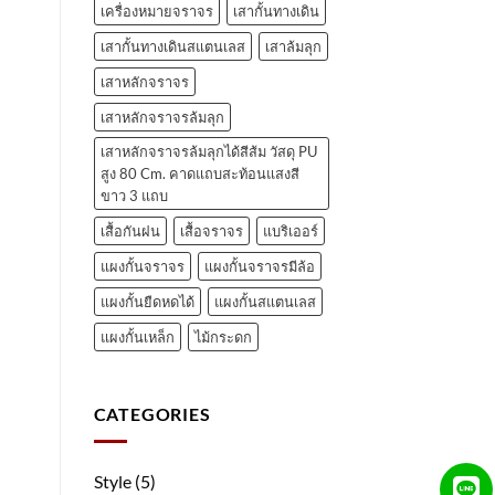
เครื่องหมายจราจร
เสากั้นทางเดิน
เสากั้นทางเดินสแตนเลส
เสาล้มลุก
เสาหลักจราจร
เสาหลักจราจรล้มลุก
เสาหลักจราจรล้มลุกได้สีส้ม วัสดุ PU
สูง 80 Cm. คาดแถบสะท้อนแสงสี
ขาว 3 แถบ
เสื้อกันฝน
เสื้อจราจร
แบริเออร์
แผงกั้นจราจร
แผงกั้นจราจรมีล้อ
แผงกั้นยืดหดได้
แผงกั้นสแตนเลส
แผงกั้นเหล็ก
ไม้กระดก
CATEGORIES
Style
(5)