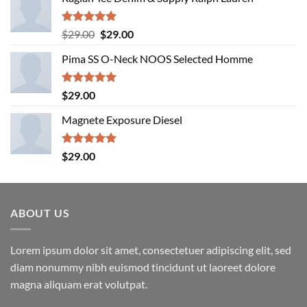
Rated
5.00
Original
Current
$
29.00
$
29.00
out of 5
price
price
Pima SS O-Neck NOOS Selected Homme
was:
is:
$29.00.
$29.00.
Rated
5.00
$
29.00
out of 5
Magnete Exposure Diesel
Rated
5.00
$
29.00
out of 5
ABOUT US
Lorem ipsum dolor sit amet, consectetuer adipiscing elit, sed
diam nonummy nibh euismod tincidunt ut laoreet dolore
magna aliquam erat volutpat.