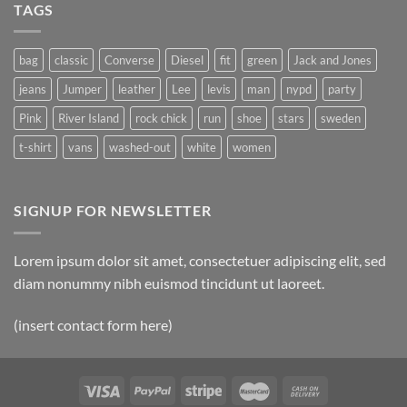
TAGS
bag
classic
Converse
Diesel
fit
green
Jack and Jones
jeans
Jumper
leather
Lee
levis
man
nypd
party
Pink
River Island
rock chick
run
shoe
stars
sweden
t-shirt
vans
washed-out
white
women
SIGNUP FOR NEWSLETTER
Lorem ipsum dolor sit amet, consectetuer adipiscing elit, sed
diam nonummy nibh euismod tincidunt ut laoreet.
(insert contact form here)