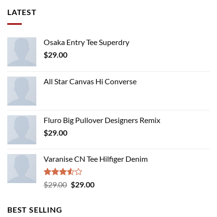
LATEST
Osaka Entry Tee Superdry
$
29.00
All Star Canvas Hi Converse
Fluro Big Pullover Designers Remix
$
29.00
Varanise CN Tee Hilfiger Denim
Rated
Original
Current
$
29.00
$
29.00
3.50
out
price
price
of 5
was:
is:
BEST SELLING
$29.00.
$29.00.