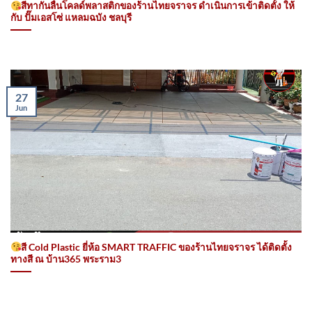
สีทากันลื่นโคลด์พลาสติกของร้านไทยจราจร ดำเนินการเข้าติดตั้ง​ ให้
กับ ปั๊มเอสโซ่ แหลมฉบัง ชลบุรี
27
Jun
สี Cold Plastic ยี่ห้อ SMART TRAFFIC ของร้านไทยจราจร ได้ติดตั้ง
ทางสี ณ บ้าน365 พระราม3