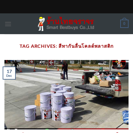
Skip
to
content
0
TAG ARCHIVES:
สีทากันลื่นโคลด์พลาสติก
17
Dec