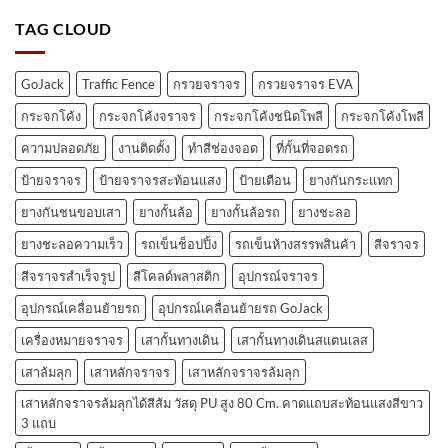
TAG CLOUD
GoJack
Traffic Fence
กรวยจราจร
กรวยจราจร EVA
กระจกโค้ง
กระจกโค้งจราจร
กระจกโค้งชนิดโพลี
กระจกโค้งโพลี
ความปลอดภัย
งานติดตั้ง
ทำสีช่องจอด
ที่กั้นที่จอดรถ
ป้ายจราจร
ป้ายจราจรสะท้อนแสง
ป้ายเตือน
ยางกันกระแทก
ยางกันชนขอบเสา
ยางกั้นล้อ
ยางกั้นล้อรถ
ยางชะลอ
ยางชะลอความเร็ว
รถเข็นช็อปปิ้ง
รถเข็นห้างสรรพสินค้า
สีจราจร
สีจราจรสำเร็จรูป
สีโคลด์พลาสติก
อุปกรณ์จราจร
อุปกรณ์เคลื่อนย้ายรถ
อุปกรณ์เคลื่อนย้ายรถ GoJack
เครื่องหมายจราจร
เสากั้นทางเดิน
เสากั้นทางเดินสแตนเลส
เสาล้มลุก
เสาหลักจราจร
เสาหลักจราจรล้มลุก
เสาหลักจราจรล้มลุกได้สีส้ม วัสดุ PU สูง 80 Cm. คาดแถบสะท้อนแสงสีขาว
3 แถบ