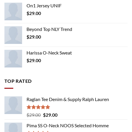
On1 Jersey UNIF
$
29.00
Beyond Top NLY Trend
$
29.00
Harissa O-Neck Sweat
$
29.00
TOP RATED
Raglan Tee Denim & Supply Ralph Lauren
Rated
5.00
Original
Current
$
29.00
$
29.00
out of 5
price
price
Pima SS O-Neck NOOS Selected Homme
was:
is: