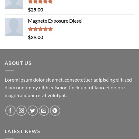
$29.00.
$29.00.
Rated
5.00
$
29.00
out of 5
Magnete Exposure Diesel
Rated
5.00
$
29.00
out of 5
ABOUT US
Lorem ipsum dolor sit amet, consectetuer adipiscing elit, sed
diam nonummy nibh euismod tincidunt ut laoreet dolore
magna aliquam erat volutpat.
LATEST NEWS