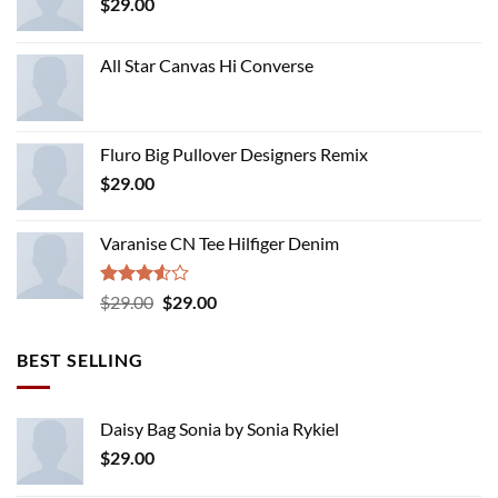
$
29.00
All Star Canvas Hi Converse
Fluro Big Pullover Designers Remix
$
29.00
Varanise CN Tee Hilfiger Denim
Rated
Original
Current
$
29.00
$
29.00
3.50
out
price
price
of 5
was:
is:
BEST SELLING
$29.00.
$29.00.
Daisy Bag Sonia by Sonia Rykiel
$
29.00