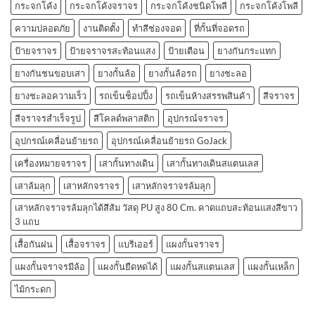
กระจกโค้ง
กระจกโค้งจราจร
กระจกโค้งชนิดโพลี
กระจกโค้งโพลี
ความปลอดภัย
งานติดตั้ง
ทำสีช่องจอด
ที่กั้นที่จอดรถ
ป้ายจราจร
ป้ายจราจรสะท้อนแสง
ป้ายเตือน
ยางกันกระแทก
ยางกันชนขอบเสา
ยางกั้นล้อ
ยางกั้นล้อรถ
ยางชะลอ
ยางชะลอความเร็ว
รถเข็นช็อปปิ้ง
รถเข็นห้างสรรพสินค้า
สีจราจร
สีจราจรสำเร็จรูป
สีโคลด์พลาสติก
อุปกรณ์จราจร
อุปกรณ์เคลื่อนย้ายรถ
อุปกรณ์เคลื่อนย้ายรถ GoJack
เครื่องหมายจราจร
เสากั้นทางเดิน
เสากั้นทางเดินสแตนเลส
เสาล้มลุก
เสาหลักจราจร
เสาหลักจราจรล้มลุก
เสาหลักจราจรล้มลุกได้สีส้ม วัสดุ PU สูง 80 Cm. คาดแถบสะท้อนแสงสีขาว
3 แถบ
เสื้อกันฝน
เสื้อจราจร
แบริเออร์
แผงกั้นจราจร
แผงกั้นจราจรมีล้อ
แผงกั้นยืดหดได้
แผงกั้นสแตนเลส
แผงกั้นเหล็ก
ไม้กระดก