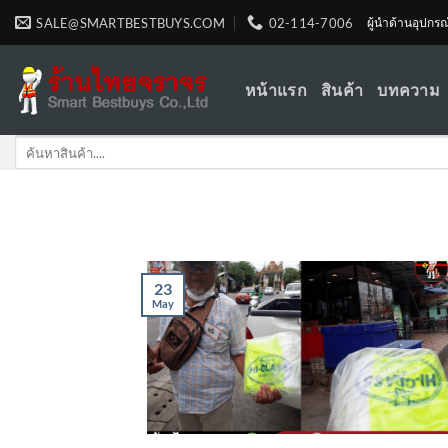
Skip
SALE@SMARTBESTBUYS.COM
02-114-7006
ผู้นำด้านอุปกร
to
content
หน้าแรก
สินค้า
บทความ
Search
for:
23
May