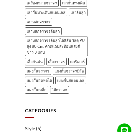
เครื่องหมายจราจร
เสากั้นทางเดิน
เสากั้นทางเดินสแตนเลส
เสาล้มลุก
เสาหลักจราจร
เสาหลักจราจรล้มลุก
เสาหลักจราจรล้มลุกได้สีส้ม วัสดุ PU
สูง 80 Cm. คาดแถบสะท้อนแสงสี
ขาว 3 แถบ
เสื้อกันฝน
เสื้อจราจร
แบริเออร์
แผงกั้นจราจร
แผงกั้นจราจรมีล้อ
แผงกั้นยืดหดได้
แผงกั้นสแตนเลส
แผงกั้นเหล็ก
ไม้กระดก
CATEGORIES
Style
(5)