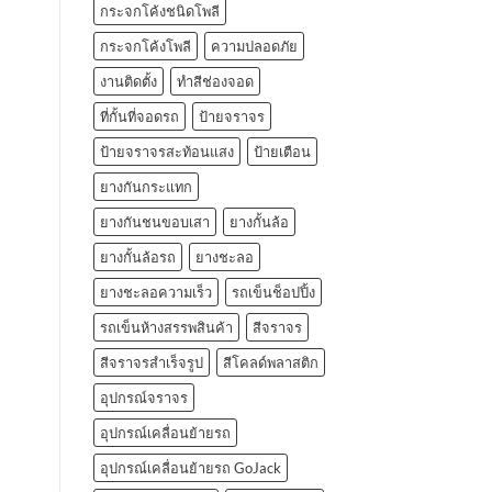
กระจกโค้งชนิดโพลี
กระจกโค้งโพลี
ความปลอดภัย
งานติดตั้ง
ทำสีช่องจอด
ที่กั้นที่จอดรถ
ป้ายจราจร
ป้ายจราจรสะท้อนแสง
ป้ายเตือน
ยางกันกระแทก
ยางกันชนขอบเสา
ยางกั้นล้อ
ยางกั้นล้อรถ
ยางชะลอ
ยางชะลอความเร็ว
รถเข็นช็อปปิ้ง
รถเข็นห้างสรรพสินค้า
สีจราจร
สีจราจรสำเร็จรูป
สีโคลด์พลาสติก
อุปกรณ์จราจร
อุปกรณ์เคลื่อนย้ายรถ
อุปกรณ์เคลื่อนย้ายรถ GoJack