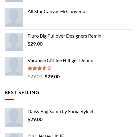
All Star Canvas Hi Converse
Fluro Big Pullover Designers Remix
$
29.00
Varanise CN Tee Hilfiger Denim
Rated
Original
Current
$
29.00
$
29.00
3.50
out
price
price
of 5
was:
is:
BEST SELLING
$29.00.
$29.00.
Daisy Bag Sonia by Sonia Rykiel
$
29.00
On1 Jersey UNIF