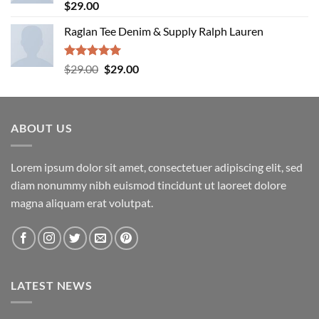
Rated
5.00
$
29.00
out of 5
Raglan Tee Denim & Supply Ralph Lauren
Rated
5.00
Original
Current
$
29.00
$
29.00
out of 5
price
price
was:
is:
$29.00.
$29.00.
ABOUT US
Lorem ipsum dolor sit amet, consectetuer adipiscing elit, sed
diam nonummy nibh euismod tincidunt ut laoreet dolore
magna aliquam erat volutpat.
LATEST NEWS