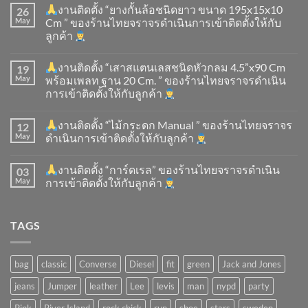
งานติดตั้ง “ยางกั้นล้อชนิดยาว ขนาด 195x15x10
26
May
Cm ” ของร้านไทยจราจรดำเนินการเข้าติดตั้ง​ให้กับ
ลูกค้า
งานติดตั้ง “เสาสแตนเลสชนิดหัวกลม 4.5”x90 Cm
19
May
พร้อมเพลท ฐาน 20 Cm. ” ของร้านไทยจราจรดำเนิน
การเข้าติดตั้ง​ให้กับลูกค้า
งานติดตั้ง “ไม้กระดก Manual ” ของร้านไทยจราจร
12
May
ดำเนินการเข้าติดตั้ง​ให้กับลูกค้า
งานติดตั้ง “การ์ดเรล” ของร้านไทยจราจรดำเนิน
03
May
การเข้าติดตั้ง​ให้กับลูกค้า
TAGS
bag
classic
Converse
Diesel
fit
green
Jack and Jones
jeans
Jumper
leather
Lee
levis
man
nypd
party
Pink
River Island
rock chick
run
shoe
stars
sweden