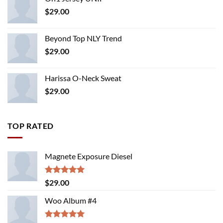
$
29.00
Beyond Top NLY Trend
$
29.00
Harissa O-Neck Sweat
$
29.00
TOP RATED
Magnete Exposure Diesel
Rated
5.00
$
29.00
out of 5
Woo Album #4