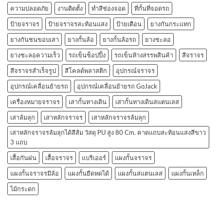
ความปลอดภัย
งานติดตั้ง
ทำสีช่องจอด
ที่กั้นที่จอดรถ
ป้ายจราจร
ป้ายจราจรสะท้อนแสง
ป้ายเตือน
ยางกันกระแทก
ยางกันชนขอบเสา
ยางกั้นล้อ
ยางกั้นล้อรถ
ยางชะลอ
ยางชะลอความเร็ว
รถเข็นช็อปปิ้ง
รถเข็นห้างสรรพสินค้า
สีจราจร
สีจราจรสำเร็จรูป
สีโคลด์พลาสติก
อุปกรณ์จราจร
อุปกรณ์เคลื่อนย้ายรถ
อุปกรณ์เคลื่อนย้ายรถ GoJack
เครื่องหมายจราจร
เสากั้นทางเดิน
เสากั้นทางเดินสแตนเลส
เสาล้มลุก
เสาหลักจราจร
เสาหลักจราจรล้มลุก
เสาหลักจราจรล้มลุกได้สีส้ม วัสดุ PU สูง 80 Cm. คาดแถบสะท้อนแสงสีขาว
3 แถบ
เสื้อกันฝน
เสื้อจราจร
แบริเออร์
แผงกั้นจราจร
แผงกั้นจราจรมีล้อ
แผงกั้นยืดหดได้
แผงกั้นสแตนเลส
แผงกั้นเหล็ก
ไม้กระดก