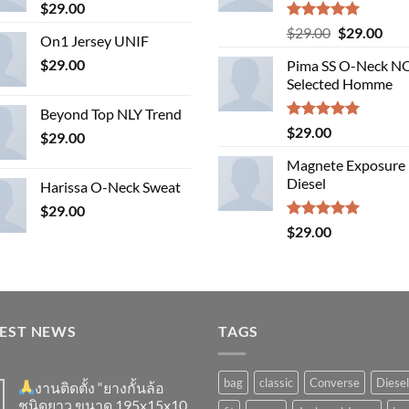
$
29.00
Rated
5.00
Original
Cur
$
29.00
$
29.00
On1 Jersey UNIF
out of 5
price
pric
$
29.00
Pima SS O-Neck 
was:
is:
Selected Homme
$29.00.
$29.
Beyond Top NLY Trend
Rated
5.00
$
29.00
$
29.00
out of 5
Magnete Exposure
Diesel
Harissa O-Neck Sweat
$
29.00
Rated
5.00
$
29.00
out of 5
TEST NEWS
TAGS
bag
classic
Converse
Diesel
งานติดตั้ง “ยางกั้นล้อ
ชนิดยาว ขนาด 195x15x10