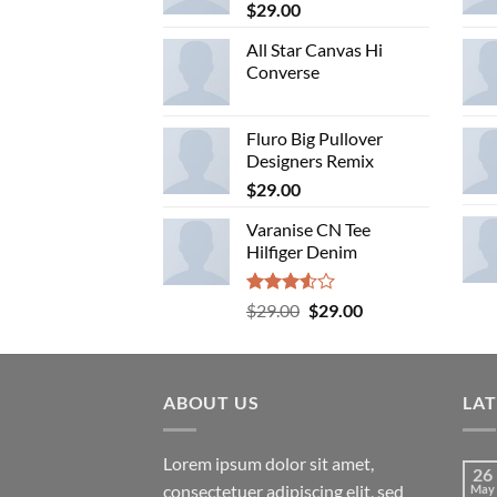
$
29.00
All Star Canvas Hi
Converse
Fluro Big Pullover
Designers Remix
$
29.00
Varanise CN Tee
Hilfiger Denim
Rated
Original
Current
$
29.00
$
29.00
3.50
out
price
price
of 5
was:
is:
$29.00.
$29.00.
ABOUT US
LA
Lorem ipsum dolor sit amet,
26
consectetuer adipiscing elit, sed
May