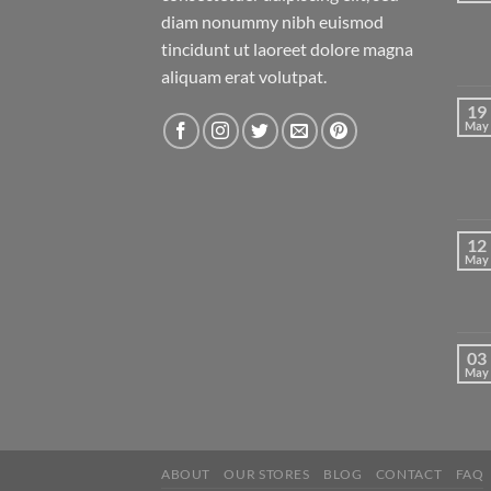
diam nonummy nibh euismod
tincidunt ut laoreet dolore magna
aliquam erat volutpat.
19
May
12
May
03
May
ABOUT
OUR STORES
BLOG
CONTACT
FAQ