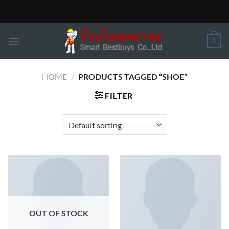
Skip
to
content
0
HOME
/
PRODUCTS TAGGED “SHOE”
FILTER
OUT OF STOCK