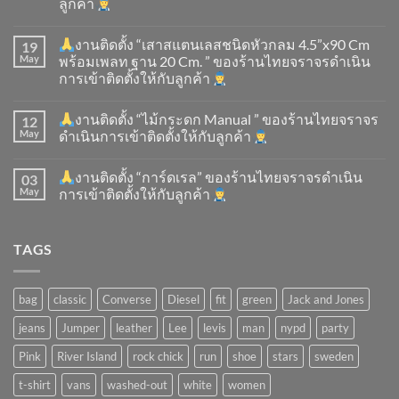
ลูกค้า
งานติดตั้ง “เสาสแตนเลสชนิดหัวกลม 4.5”x90 Cm
19
May
พร้อมเพลท ฐาน 20 Cm. ” ของร้านไทยจราจรดำเนิน
การเข้าติดตั้ง​ให้กับลูกค้า
งานติดตั้ง “ไม้กระดก Manual ” ของร้านไทยจราจร
12
May
ดำเนินการเข้าติดตั้ง​ให้กับลูกค้า
งานติดตั้ง “การ์ดเรล” ของร้านไทยจราจรดำเนิน
03
May
การเข้าติดตั้ง​ให้กับลูกค้า
TAGS
bag
classic
Converse
Diesel
fit
green
Jack and Jones
jeans
Jumper
leather
Lee
levis
man
nypd
party
Pink
River Island
rock chick
run
shoe
stars
sweden
t-shirt
vans
washed-out
white
women