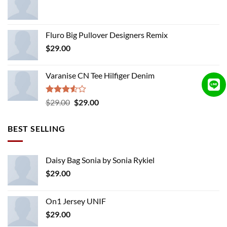
Fluro Big Pullover Designers Remix
$
29.00
Varanise CN Tee Hilfiger Denim
Rated
Original
Current
$
29.00
$
29.00
3.50
out
price
price
of 5
was:
is:
BEST SELLING
$29.00.
$29.00.
Daisy Bag Sonia by Sonia Rykiel
$
29.00
On1 Jersey UNIF
$
29.00