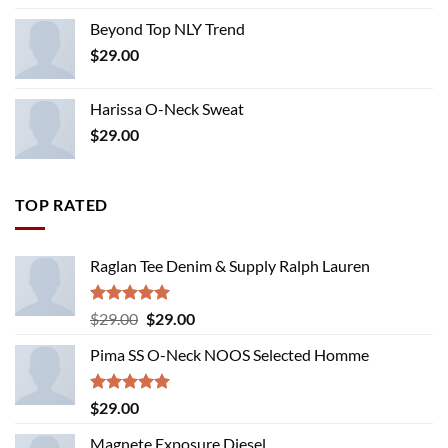
Beyond Top NLY Trend
$
29.00
Harissa O-Neck Sweat
$
29.00
TOP RATED
Raglan Tee Denim & Supply Ralph Lauren
Rated
5.00
Original
Current
$
29.00
$
29.00
out of 5
price
price
Pima SS O-Neck NOOS Selected Homme
was:
is:
$29.00.
$29.00.
Rated
5.00
$
29.00
out of 5
Magnete Exposure Diesel