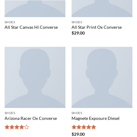
SHOES
SHOES
All Star Canvas Hi Converse
All Star Print Ox Converse
$
29.00
SHOES
SHOES
Arizona Racer Ox Converse
Magnete Exposure Diesel
Rated
Rated
$
29.00
5.00