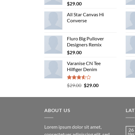
$
29.00
All Star Canvas Hi
Converse
Fluro Big Pullover
Designers Remix
$
29.00
Varanise CN Tee
Hilfiger Denim
Rated
Original
Current
$
29.00
$
29.00
3.50
out
price
price
of 5
was:
is:
$29.00.
$29.00.
ABOUT US
LA
Lorem ipsum dolor sit amet,
26
consectetuer adipiscing elit, sed
May