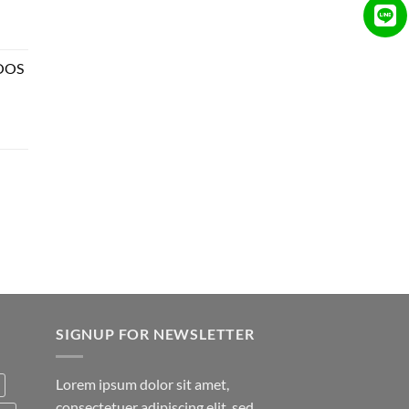
rent
e
NOOS
00.
SIGNUP FOR NEWSLETTER
Lorem ipsum dolor sit amet,
consectetuer adipiscing elit, sed