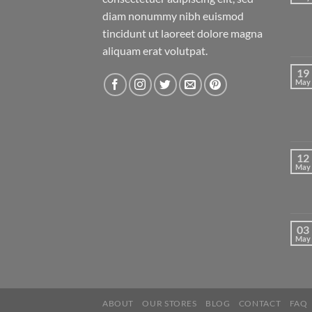
diam nonummy nibh euismod
tincidunt ut laoreet dolore magna
aliquam erat volutpat.
19
May
12
May
03
May
ABOUT
OUR STORES
BLOG
CONTACT
FAQ