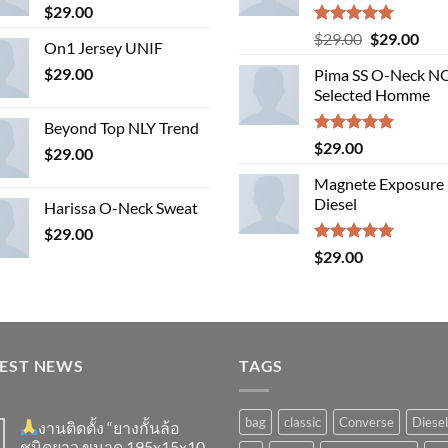
$
29.00
Rated
5.00
Original
Cur
$
29.00
$
29.00
On1 Jersey UNIF
out of 5
price
pric
$
29.00
Pima SS O-Neck 
was:
is:
Selected Homme
$29.00.
$29.
Beyond Top NLY Trend
Rated
5.00
$
29.00
$
29.00
out of 5
Magnete Exposure
Diesel
Harissa O-Neck Sweat
$
29.00
Rated
5.00
$
29.00
out of 5
TEST NEWS
TAGS
bag
classic
Converse
Diesel
งานติดตั้ง “ยางกั้นล้อ
ชนิดยาว ขนาด 195x15x10