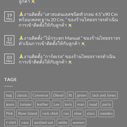
ลูกค้า
งานติดตั้ง “เสาสแตนเลสชนิดหัวกลม 4.5”x90 Cm
19
May
พร้อมเพลท ฐาน 20 Cm. ” ของร้านไทยจราจรดำเนิน
การเข้าติดตั้ง​ให้กับลูกค้า
งานติดตั้ง “ไม้กระดก Manual ” ของร้านไทยจราจร
12
May
ดำเนินการเข้าติดตั้ง​ให้กับลูกค้า
งานติดตั้ง “การ์ดเรล” ของร้านไทยจราจรดำเนิน
03
May
การเข้าติดตั้ง​ให้กับลูกค้า
TAGS
bag
classic
Converse
Diesel
fit
green
Jack and Jones
jeans
Jumper
leather
Lee
levis
man
nypd
party
Pink
River Island
rock chick
run
shoe
stars
sweden
t-shirt
vans
washed-out
white
women