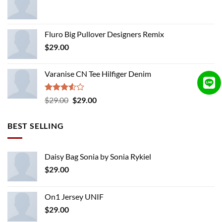
Fluro Big Pullover Designers Remix
$
29.00
Varanise CN Tee Hilfiger Denim
Rated
Original
Current
$
29.00
$
29.00
3.50
out
price
price
of 5
was:
is:
BEST SELLING
$29.00.
$29.00.
Daisy Bag Sonia by Sonia Rykiel
$
29.00
On1 Jersey UNIF
$
29.00