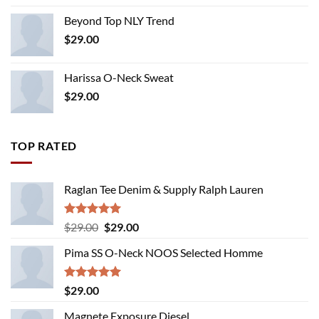
Beyond Top NLY Trend
$
29.00
Harissa O-Neck Sweat
$
29.00
TOP RATED
Raglan Tee Denim & Supply Ralph Lauren
Rated
5.00
Original
Current
$
29.00
$
29.00
out of 5
price
price
Pima SS O-Neck NOOS Selected Homme
was:
is:
$29.00.
$29.00.
Rated
5.00
$
29.00
out of 5
Magnete Exposure Diesel