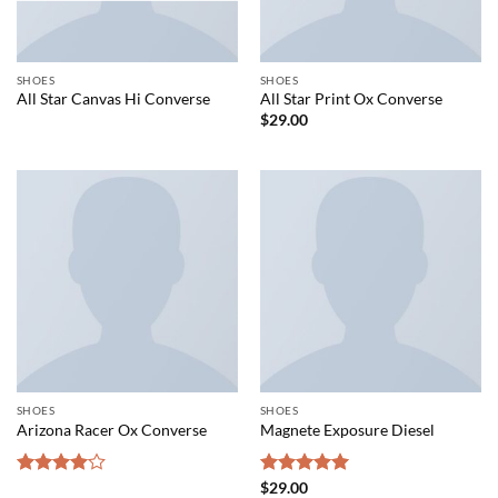
SHOES
SHOES
All Star Canvas Hi Converse
All Star Print Ox Converse
$
29.00
SHOES
SHOES
Arizona Racer Ox Converse
Magnete Exposure Diesel
Rated
Rated
$
29.00
5.00