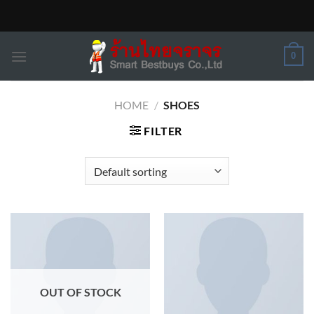
Skip
to
content
0
HOME
/
SHOES
FILTER
OUT OF STOCK