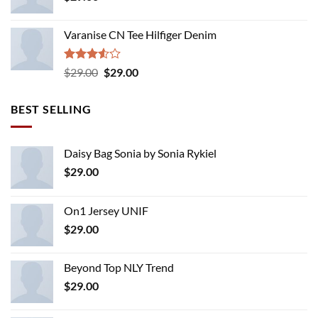
Varanise CN Tee Hilfiger Denim
Rated
Original
Current
$
29.00
$
29.00
3.50
out
price
price
of 5
was:
is:
BEST SELLING
$29.00.
$29.00.
Daisy Bag Sonia by Sonia Rykiel
$
29.00
On1 Jersey UNIF
$
29.00
Beyond Top NLY Trend
$
29.00