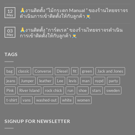
งานติดตั้ง “ไม้กระดก Manual ” ของร้านไทยจราจร
12
May
ดำเนินการเข้าติดตั้ง​ให้กับลูกค้า
งานติดตั้ง “การ์ดเรล” ของร้านไทยจราจรดำเนิน
03
May
การเข้าติดตั้ง​ให้กับลูกค้า
TAGS
bag
classic
Converse
Diesel
fit
green
Jack and Jones
jeans
Jumper
leather
Lee
levis
man
nypd
party
Pink
River Island
rock chick
run
shoe
stars
sweden
t-shirt
vans
washed-out
white
women
SIGNUP FOR NEWSLETTER