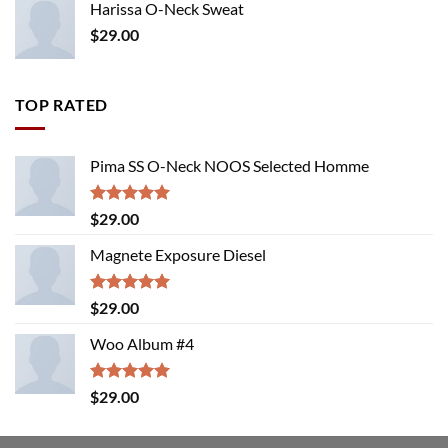
Harissa O-Neck Sweat
$
29.00
TOP RATED
Pima SS O-Neck NOOS Selected Homme
Rated
5.00
$
29.00
out of 5
Magnete Exposure Diesel
Rated
5.00
$
29.00
out of 5
Woo Album #4
Rated
5.00
$
29.00
out of 5