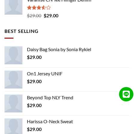
Rated
Original
Current
$
29.00
$
29.00
3.50
out
price
price
of 5
was:
is:
BEST SELLING
$29.00.
$29.00.
Daisy Bag Sonia by Sonia Rykiel
$
29.00
On1 Jersey UNIF
$
29.00
Beyond Top NLY Trend
$
29.00
Harissa O-Neck Sweat
$
29.00