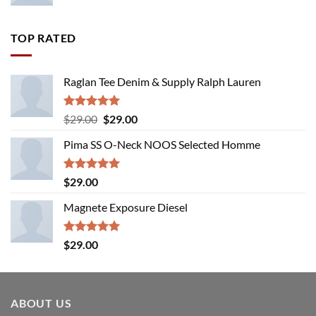
TOP RATED
Raglan Tee Denim & Supply Ralph Lauren
Rated
5.00
Original
Current
$
29.00
$
29.00
out of 5
price
price
Pima SS O-Neck NOOS Selected Homme
was:
is:
$29.00.
$29.00.
Rated
5.00
$
29.00
out of 5
Magnete Exposure Diesel
Rated
5.00
$
29.00
out of 5
ABOUT US