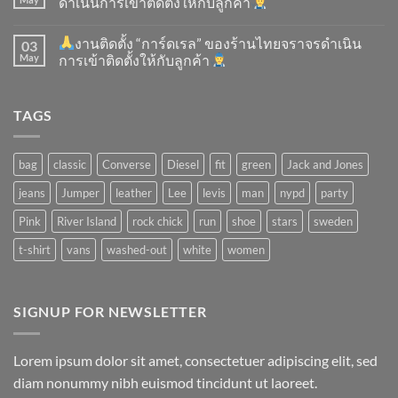
ดำเนินการเข้าติดตั้ง​ให้กับลูกค้า
งานติดตั้ง “การ์ดเรล” ของร้านไทยจราจรดำเนิน
03
May
การเข้าติดตั้ง​ให้กับลูกค้า
TAGS
bag
classic
Converse
Diesel
fit
green
Jack and Jones
jeans
Jumper
leather
Lee
levis
man
nypd
party
Pink
River Island
rock chick
run
shoe
stars
sweden
t-shirt
vans
washed-out
white
women
SIGNUP FOR NEWSLETTER
Lorem ipsum dolor sit amet, consectetuer adipiscing elit, sed
diam nonummy nibh euismod tincidunt ut laoreet.