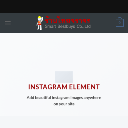
Skip
to
content
0
INSTAGRAM ELEMENT
Add beautiful instagram images anywhere
on your site