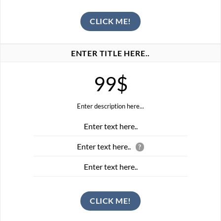
CLICK ME!
ENTER TITLE HERE..
99$
Enter description here...
Enter text here..
Enter text here..
?
Enter text here..
CLICK ME!