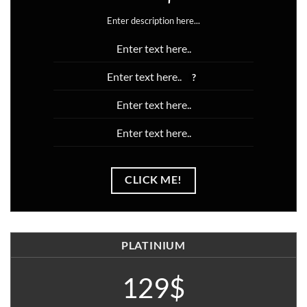
Enter description here...
Enter text here..
Enter text here..
?
Enter text here..
Enter text here..
CLICK ME!
PLATINIUM
129$