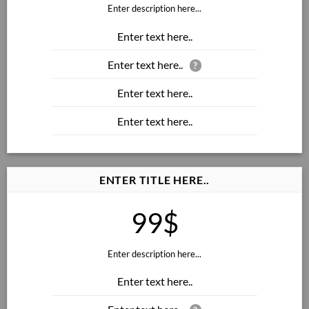
Enter description here...
Enter text here..
Enter text here..
?
Enter text here..
Enter text here..
ENTER TITLE HERE..
99$
Enter description here...
Enter text here..