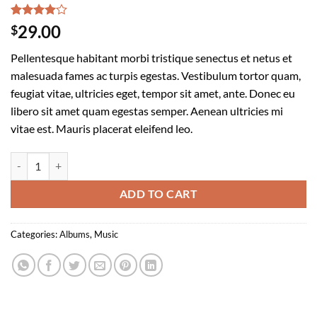
Rated
1
29.00
$
4.00
out
of 5
Pellentesque habitant morbi tristique senectus et netus et
based on
customer
malesuada fames ac turpis egestas. Vestibulum tortor quam,
rating
feugiat vitae, ultricies eget, tempor sit amet, ante. Donec eu
libero sit amet quam egestas semper. Aenean ultricies mi
vitae est. Mauris placerat eleifend leo.
Woo Album #2 quantity
ADD TO CART
Categories:
Albums
,
Music