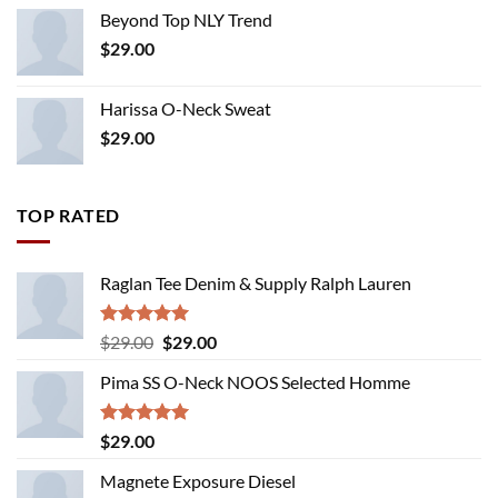
Beyond Top NLY Trend
$
29.00
Harissa O-Neck Sweat
$
29.00
TOP RATED
Raglan Tee Denim & Supply Ralph Lauren
Rated
5.00
Original
Current
$
29.00
$
29.00
out of 5
price
price
Pima SS O-Neck NOOS Selected Homme
was:
is:
$29.00.
$29.00.
Rated
5.00
$
29.00
out of 5
Magnete Exposure Diesel