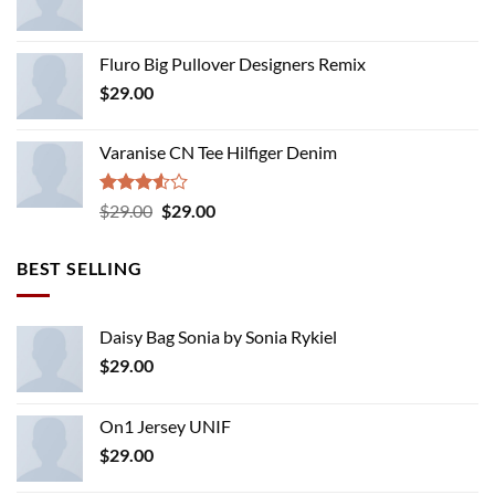
Fluro Big Pullover Designers Remix
$
29.00
Varanise CN Tee Hilfiger Denim
Rated
Original
Current
$
29.00
$
29.00
3.50
out
price
price
of 5
was:
is:
BEST SELLING
$29.00.
$29.00.
Daisy Bag Sonia by Sonia Rykiel
$
29.00
On1 Jersey UNIF
$
29.00