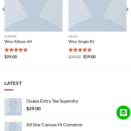
ALBUMS
MUSIC
Woo Album #4
Woo Single #2
Original
Current
Rated
$
29.00
5.00
Rated
$
29.00
4.75
$
29.00
price
price
out of 5
out of 5
was:
is:
$29.00.
$29.00.
LATEST
Osaka Entry Tee Superdry
$
29.00
All Star Canvas Hi Converse