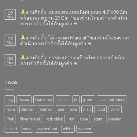
งานติดตั้ง “เสาสแตนเลสชนิดหัวกลม 4.5”x90 Cm
19
May
พร้อมเพลท ฐาน 20 Cm. ” ของร้านไทยจราจรดำเนิน
การเข้าติดตั้ง​ให้กับลูกค้า
งานติดตั้ง “ไม้กระดก Manual ” ของร้านไทยจราจร
12
May
ดำเนินการเข้าติดตั้ง​ให้กับลูกค้า
งานติดตั้ง “การ์ดเรล” ของร้านไทยจราจรดำเนิน
03
May
การเข้าติดตั้ง​ให้กับลูกค้า
TAGS
bag
classic
Converse
Diesel
fit
green
Jack and Jones
jeans
Jumper
leather
Lee
levis
man
nypd
party
Pink
River Island
rock chick
run
shoe
stars
sweden
t-shirt
vans
washed-out
white
women