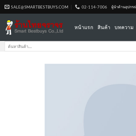
Skip
SALE@SMARTBESTBUYS.COM
02-114-7006
ผู้นำด้านอุปกร
to
content
หน้าแรก
สินค้า
บทความ
Search
for: