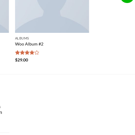
ALBUMS
Woo Album #2
Rated
$
29.00
4.00
out
of 5
&
n
rent
e