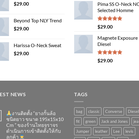
$
29.00
Pima SS O-Neck 
was:
is:
Selected Homme
$29.00.
$29.
Beyond Top NLY Trend
Rated
5.00
$
29.00
$
29.00
out of 5
Magnete Exposure
Diesel
Harissa O-Neck Sweat
$
29.00
Rated
5.00
$
29.00
out of 5
TEST NEWS
TAGS
bag
classic
Converse
Diesel
งานติดตั้ง “ยางกั้นล้อ
ชนิดยาว ขนาด 195x15x10
fit
green
Jack and Jones
jea
Cm ” ของร้านไทยจราจร
ดำเนินการเข้าติดตั้ง​ให้กับ
Jumper
leather
Lee
levis
ลูกค้า