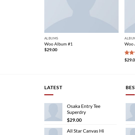
ALBUMS
ALBU
Woo Album #1
Woo 
$
29.00
Rate
$
29.
3.50
of 5
LATEST
BES
Osaka Entry Tee
Superdry
$
29.00
All Star Canvas Hi