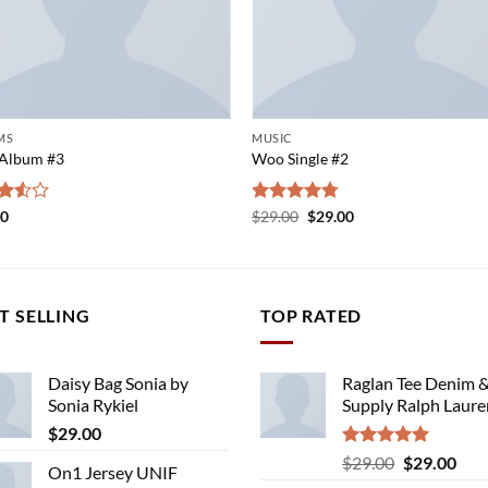
MS
MUSIC
Album #3
Woo Single #2
Original
Current
d
00
Rated
$
29.00
4.75
$
29.00
price
price
out
out of 5
was:
is:
$29.00.
$29.00.
T SELLING
TOP RATED
Daisy Bag Sonia by
Raglan Tee Denim 
Sonia Rykiel
Supply Ralph Laure
$
29.00
Rated
5.00
Original
Cur
$
29.00
$
29.00
On1 Jersey UNIF
out of 5
price
pric