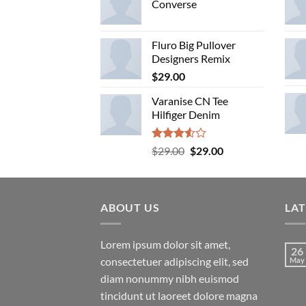
Converse
Fluro Big Pullover
Designers Remix
$
29.00
Varanise CN Tee
Hilfiger Denim
Rated
Original
Current
$
29.00
$
29.00
3.50
out
price
price
of 5
was:
is:
$29.00.
$29.00.
ABOUT US
LA
Lorem ipsum dolor sit amet,
26
consectetuer adipiscing elit, sed
May
diam nonummy nibh euismod
tincidunt ut laoreet dolore magna