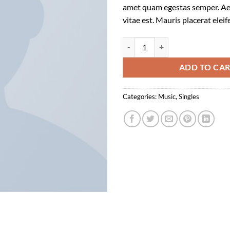
amet quam egestas semper. Aen
vitae est. Mauris placerat eleif
Woo Single #1 quantity
ADD TO CA
Categories:
Music
,
Singles