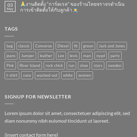
งานติดตั้ง “การ์ดเรล” ของร้านไทยจราจรดำเนิน
03
May
การเข้าติดตั้ง​ให้กับลูกค้า
TAGS
bag
classic
Converse
Diesel
fit
green
Jack and Jones
jeans
Jumper
leather
Lee
levis
man
nypd
party
Pink
River Island
rock chick
run
shoe
stars
sweden
t-shirt
vans
washed-out
white
women
SIGNUP FOR NEWSLETTER
Lorem ipsum dolor sit amet, consectetuer adipiscing elit, sed
diam nonummy nibh euismod tincidunt ut laoreet.
(insert contact form here)