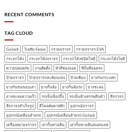
RECENT COMMENTS
TAG CLOUD
GoJack
Traffic Fence
กรวยจราจร
กรวยจราจร EVA
กระจกโค้ง
กระจกโค้งจราจร
กระจกโค้งชนิดโพลี
กระจกโค้งโพลี
ความปลอดภัย
งานติดตั้ง
ทำสีช่องจอด
ที่กั้นที่จอดรถ
ป้ายจราจร
ป้ายจราจรสะท้อนแสง
ป้ายเตือน
ยางกันกระแทก
ยางกันชนขอบเสา
ยางกั้นล้อ
ยางกั้นล้อรถ
ยางชะลอ
ยางชะลอความเร็ว
รถเข็นช็อปปิ้ง
รถเข็นห้างสรรพสินค้า
สีจราจร
สีจราจรสำเร็จรูป
สีโคลด์พลาสติก
อุปกรณ์จราจร
อุปกรณ์เคลื่อนย้ายรถ
อุปกรณ์เคลื่อนย้ายรถ GoJack
เครื่องหมายจราจร
เสากั้นทางเดิน
เสากั้นทางเดินสแตนเลส