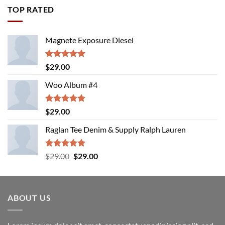
TOP RATED
Magnete Exposure Diesel
Rated
5.00
$
29.00
out of 5
Woo Album #4
Rated
5.00
$
29.00
out of 5
Raglan Tee Denim & Supply Ralph Lauren
Rated
5.00
Original
Current
$
29.00
$
29.00
out of 5
price
price
was:
is:
$29.00.
$29.00.
ABOUT US