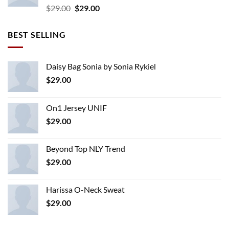
Rated
Original
Current
$
29.00
$
29.00
3.50
out
price
price
of 5
was:
is:
BEST SELLING
$29.00.
$29.00.
Daisy Bag Sonia by Sonia Rykiel
$
29.00
On1 Jersey UNIF
$
29.00
Beyond Top NLY Trend
$
29.00
Harissa O-Neck Sweat
$
29.00