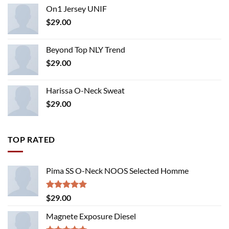
On1 Jersey UNIF
$
29.00
Beyond Top NLY Trend
$
29.00
Harissa O-Neck Sweat
$
29.00
TOP RATED
Pima SS O-Neck NOOS Selected Homme
Rated
5.00
$
29.00
out of 5
Magnete Exposure Diesel