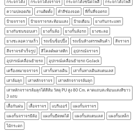
กระจกโค้ง
กระจกโค้งจราจร
กระจกโค้งชนิดโพลี
กระจกโค้งโพลี
ความปลอดภัย
งานติดตั้ง
ทำสีช่องจอด
ที่กั้นที่จอดรถ
ป้ายจราจร
ป้ายจราจรสะท้อนแสง
ป้ายเตือน
ยางกันกระแทก
ยางกันชนขอบเสา
ยางกั้นล้อ
ยางกั้นล้อรถ
ยางชะลอ
ยางชะลอความเร็ว
รถเข็นช็อปปิ้ง
รถเข็นห้างสรรพสินค้า
สีจราจร
สีจราจรสำเร็จรูป
สีโคลด์พลาสติก
อุปกรณ์จราจร
อุปกรณ์เคลื่อนย้ายรถ
อุปกรณ์เคลื่อนย้ายรถ GoJack
เครื่องหมายจราจร
เสากั้นทางเดิน
เสากั้นทางเดินสแตนเลส
เสาล้มลุก
เสาหลักจราจร
เสาหลักจราจรล้มลุก
เสาหลักจราจรล้มลุกได้สีส้ม วัสดุ PU สูง 80 Cm. คาดแถบสะท้อนแสงสีขาว
3 แถบ
เสื้อกันฝน
เสื้อจราจร
แบริเออร์
แผงกั้นจราจร
แผงกั้นจราจรมีล้อ
แผงกั้นยืดหดได้
แผงกั้นสแตนเลส
แผงกั้นเหล็ก
ไม้กระดก