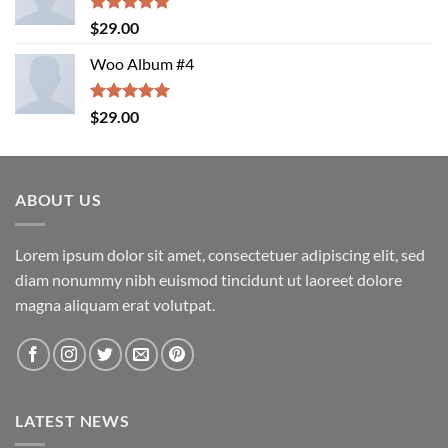
Rated
5.00
$
29.00
out of 5
Woo Album #4
Rated
5.00
$
29.00
out of 5
ABOUT US
Lorem ipsum dolor sit amet, consectetuer adipiscing elit, sed
diam nonummy nibh euismod tincidunt ut laoreet dolore
magna aliquam erat volutpat.
LATEST NEWS