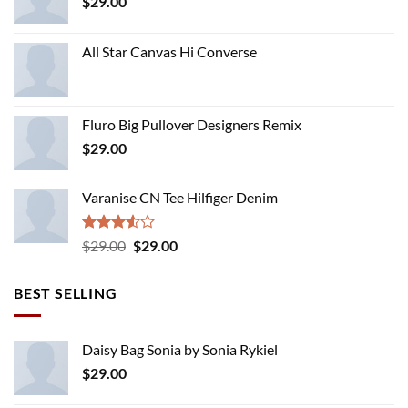
$
29.00
All Star Canvas Hi Converse
Fluro Big Pullover Designers Remix
$
29.00
Varanise CN Tee Hilfiger Denim
Rated
Original
Current
$
29.00
$
29.00
3.50
out
price
price
of 5
was:
is:
BEST SELLING
$29.00.
$29.00.
Daisy Bag Sonia by Sonia Rykiel
$
29.00