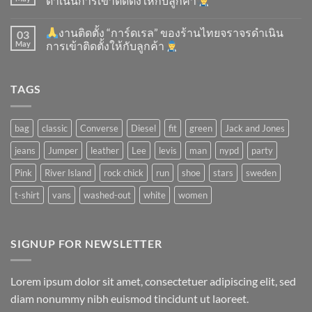
ดำเนินการเข้าติดตั้ง​ให้กับลูกค้า
งานติดตั้ง “การ์ดเรล” ของร้านไทยจราจรดำเนิน
03
May
การเข้าติดตั้ง​ให้กับลูกค้า
TAGS
bag
classic
Converse
Diesel
fit
green
Jack and Jones
jeans
Jumper
leather
Lee
levis
man
nypd
party
Pink
River Island
rock chick
run
shoe
stars
sweden
t-shirt
vans
washed-out
white
women
SIGNUP FOR NEWSLETTER
Lorem ipsum dolor sit amet, consectetuer adipiscing elit, sed
diam nonummy nibh euismod tincidunt ut laoreet.