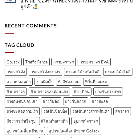
อาทิตย์” ของร้านไทยจราจรดำเนินการเข้าติดตั้ง​ให้กับ
ลูกค้า
RECENT COMMENTS
TAG CLOUD
GoJack
Traffic Fence
กรวยจราจร
กรวยจราจร EVA
กระจกโค้ง
กระจกโค้งจราจร
กระจกโค้งชนิดโพลี
กระจกโค้งโพลี
ความปลอดภัย
งานติดตั้ง
ทำสีช่องจอด
ที่กั้นที่จอดรถ
ป้ายจราจร
ป้ายจราจรสะท้อนแสง
ป้ายเตือน
ยางกันกระแทก
ยางกันชนขอบเสา
ยางกั้นล้อ
ยางกั้นล้อรถ
ยางชะลอ
ยางชะลอความเร็ว
รถเข็นช็อปปิ้ง
รถเข็นห้างสรรพสินค้า
สีจราจร
สีจราจรสำเร็จรูป
สีโคลด์พลาสติก
อุปกรณ์จราจร
อุปกรณ์เคลื่อนย้ายรถ
อุปกรณ์เคลื่อนย้ายรถ GoJack