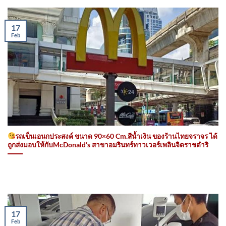
17
Feb
รถเข็นเอนกประสงค์ ขนาด 90×60 Cm.สีน้ำเงิน ของร้านไทยจราจร ได้
ถูกส่งมอบให้กับMcDonald’s สาขาอมรินทร์ทาวเวอร์เพลินจิตราชดำริ
17
Feb