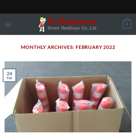
Skip
to
content
0
MONTHLY ARCHIVES:
FEBRUARY 2022
24
Feb