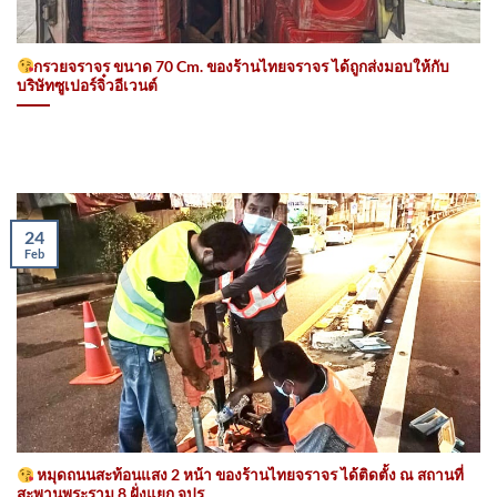
กรวยจราจร ขนาด 70 Cm. ของร้านไทยจราจร ได้ถูกส่งมอบให้กับ
บริษัทซูเปอร์จิ๋วอีเวนต์
24
Feb
หมุดถนนสะท้อนแสง 2 หน้า ของร้านไทยจราจร ได้ติดตั้ง ณ สถานที่
สะพานพระราม 8 ฝั่งแยก จปร.