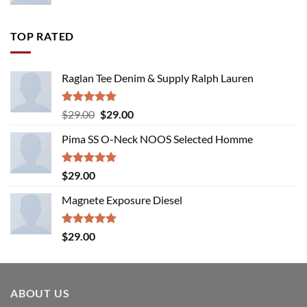
TOP RATED
Raglan Tee Denim & Supply Ralph Lauren
Rated
5.00
Original
Current
$
29.00
$
29.00
out of 5
price
price
Pima SS O-Neck NOOS Selected Homme
was:
is:
$29.00.
$29.00.
Rated
5.00
$
29.00
out of 5
Magnete Exposure Diesel
Rated
5.00
$
29.00
out of 5
ABOUT US