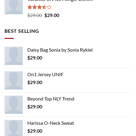
Rated
Original
Current
$
29.00
$
29.00
3.50
out
price
price
of 5
was:
is:
BEST SELLING
$29.00.
$29.00.
Daisy Bag Sonia by Sonia Rykiel
$
29.00
On1 Jersey UNIF
$
29.00
Beyond Top NLY Trend
$
29.00
Harissa O-Neck Sweat
$
29.00