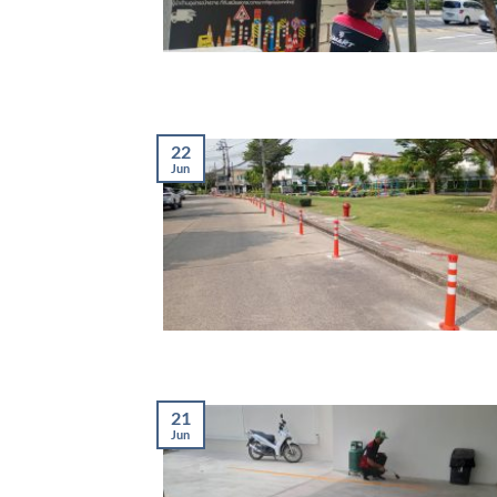
22
Jun
21
Jun