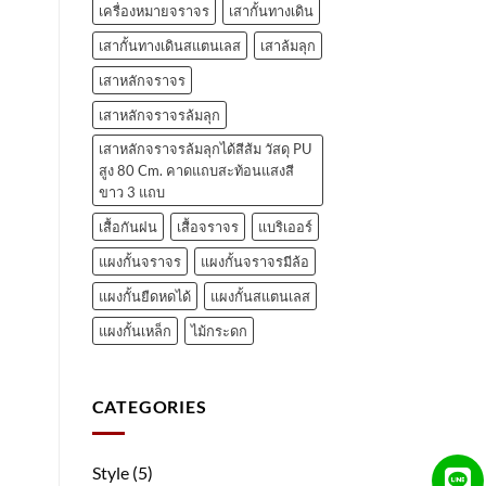
เครื่องหมายจราจร
เสากั้นทางเดิน
เสากั้นทางเดินสแตนเลส
เสาล้มลุก
เสาหลักจราจร
เสาหลักจราจรล้มลุก
เสาหลักจราจรล้มลุกได้สีส้ม วัสดุ PU
สูง 80 Cm. คาดแถบสะท้อนแสงสี
ขาว 3 แถบ
เสื้อกันฝน
เสื้อจราจร
แบริเออร์
แผงกั้นจราจร
แผงกั้นจราจรมีล้อ
แผงกั้นยืดหดได้
แผงกั้นสแตนเลส
แผงกั้นเหล็ก
ไม้กระดก
CATEGORIES
Style
(5)