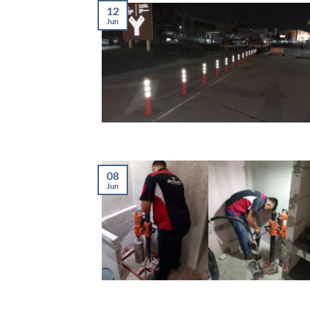
12
Jun
08
Jun