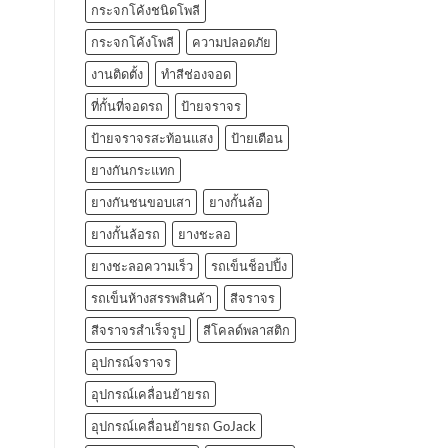
กระจกโค้งชนิดโพลี
กระจกโค้งโพลี
ความปลอดภัย
งานติดตั้ง
ทำสีช่องจอด
ที่กั้นที่จอดรถ
ป้ายจราจร
ป้ายจราจรสะท้อนแสง
ป้ายเตือน
ยางกันกระแทก
ยางกันชนขอบเสา
ยางกั้นล้อ
ยางกั้นล้อรถ
ยางชะลอ
ยางชะลอความเร็ว
รถเข็นช็อปปิ้ง
รถเข็นห้างสรรพสินค้า
สีจราจร
สีจราจรสำเร็จรูป
สีโคลด์พลาสติก
อุปกรณ์จราจร
อุปกรณ์เคลื่อนย้ายรถ
อุปกรณ์เคลื่อนย้ายรถ GoJack