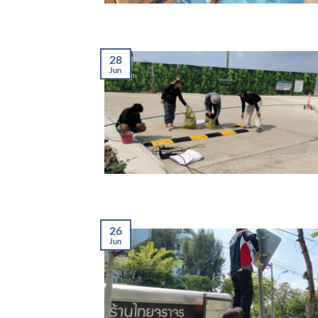
28
Jun
26
Jun