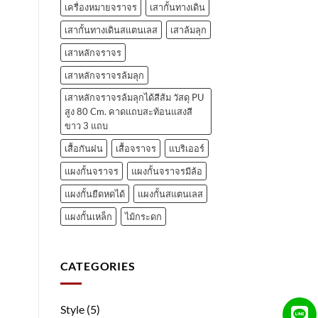
เครื่องหมายจราจร
เสากั้นทางเดิน
เสากั้นทางเดินสแตนเลส
เสาล้มลุก
เสาหลักจราจร
เสาหลักจราจรล้มลุก
เสาหลักจราจรล้มลุกได้สีส้ม วัสดุ PU
สูง 80 Cm. คาดแถบสะท้อนแสงสี
ขาว 3 แถบ
เสื้อกันฝน
เสื้อจราจร
แบริเออร์
แผงกั้นจราจร
แผงกั้นจราจรมีล้อ
แผงกั้นยืดหดได้
แผงกั้นสแตนเลส
แผงกั้นเหล็ก
ไม้กระดก
CATEGORIES
Style
(5)