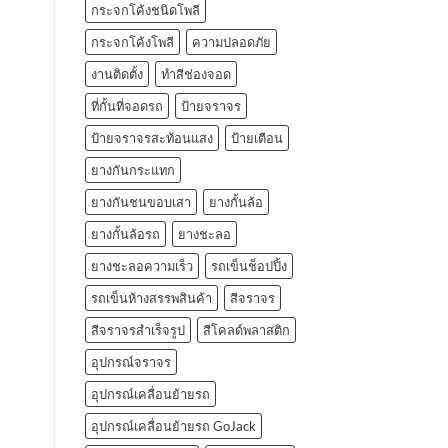
กระจกโค้งชนิดโพลี
กระจกโค้งโพลี
ความปลอดภัย
งานติดตั้ง
ทำสีช่องจอด
ที่กั้นที่จอดรถ
ป้ายจราจร
ป้ายจราจรสะท้อนแสง
ป้ายเตือน
ยางกันกระแทก
ยางกันชนขอบเสา
ยางกั้นล้อ
ยางกั้นล้อรถ
ยางชะลอ
ยางชะลอความเร็ว
รถเข็นช็อปปิ้ง
รถเข็นห้างสรรพสินค้า
สีจราจร
สีจราจรสำเร็จรูป
สีโคลด์พลาสติก
อุปกรณ์จราจร
อุปกรณ์เคลื่อนย้ายรถ
อุปกรณ์เคลื่อนย้ายรถ GoJack