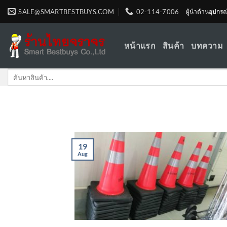
Skip
SALE@SMARTBESTBUYS.COM
02-114-7006
ผู้นำด้านอุปกร
to
content
หน้าแรก
สินค้า
บทความ
Search
for:
19
Aug