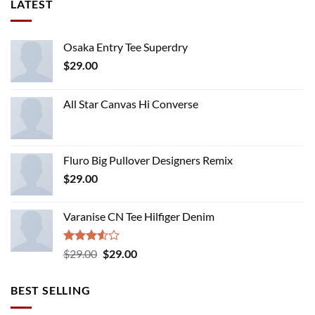
LATEST
Osaka Entry Tee Superdry
$
29.00
All Star Canvas Hi Converse
Fluro Big Pullover Designers Remix
$
29.00
Varanise CN Tee Hilfiger Denim
Rated
Original
Current
$
29.00
$
29.00
3.50
out
price
price
of 5
was:
is:
BEST SELLING
$29.00.
$29.00.