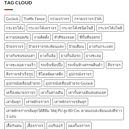
TAG CLOUD
GoJack
Traffic Fence
กรวยจราจร
กรวยจราจร EVA
กระจกโค้ง
กระจกโค้งจราจร
กระจกโค้งชนิดโพลี
กระจกโค้งโพลี
ความปลอดภัย
งานติดตั้ง
ทำสีช่องจอด
ที่กั้นที่จอดรถ
ป้ายจราจร
ป้ายจราจรสะท้อนแสง
ป้ายเตือน
ยางกันกระแทก
ยางกันชนขอบเสา
ยางกั้นล้อ
ยางกั้นล้อรถ
ยางชะลอ
ยางชะลอความเร็ว
รถเข็นช็อปปิ้ง
รถเข็นห้างสรรพสินค้า
สีจราจร
สีจราจรสำเร็จรูป
สีโคลด์พลาสติก
อุปกรณ์จราจร
อุปกรณ์เคลื่อนย้ายรถ
อุปกรณ์เคลื่อนย้ายรถ GoJack
เครื่องหมายจราจร
เสากั้นทางเดิน
เสากั้นทางเดินสแตนเลส
เสาล้มลุก
เสาหลักจราจร
เสาหลักจราจรล้มลุก
เสาหลักจราจรล้มลุกได้สีส้ม วัสดุ PU สูง 80 Cm. คาดแถบสะท้อนแสงสีขาว
3 แถบ
เสื้อกันฝน
เสื้อจราจร
แบริเออร์
แผงกั้นจราจร