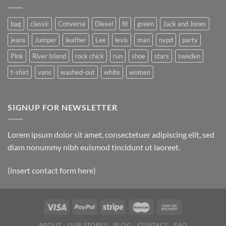
bag
classic
Converse
Diesel
fit
green
Jack and Jones
jeans
Jumper
leather
Lee
levis
man
nypd
party
Pink
River Island
rock chick
run
shoe
stars
sweden
t-shirt
vans
washed-out
white
women
SIGNUP FOR NEWSLETTER
Lorem ipsum dolor sit amet, consectetuer adipiscing elit, sed
diam nonummy nibh euismod tincidunt ut laoreet.
(insert contact form here)
ABOUT
OUR STORES
BLOG
CONTACT
FAQ