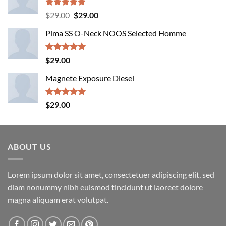
Rated
5.00
Original
Current
$
29.00
$
29.00
out of 5
price
price
Pima SS O-Neck NOOS Selected Homme
was:
is:
$29.00.
$29.00.
Rated
5.00
$
29.00
out of 5
Magnete Exposure Diesel
Rated
5.00
$
29.00
out of 5
ABOUT US
Lorem ipsum dolor sit amet, consectetuer adipiscing elit, sed
diam nonummy nibh euismod tincidunt ut laoreet dolore
magna aliquam erat volutpat.