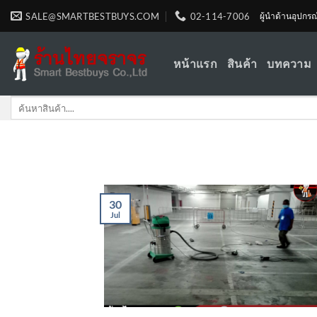
Skip
SALE@SMARTBESTBUYS.COM
02-114-7006
ผู้นำด้านอุปกร
to
content
หน้าแรก
สินค้า
บทความ
Search
for:
30
Jul