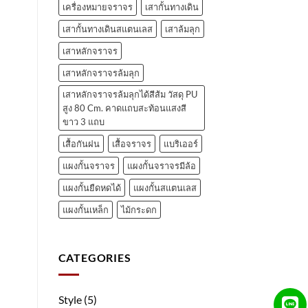
เครื่องหมายจราจร
เสากั้นทางเดิน
เสากั้นทางเดินสแตนเลส
เสาล้มลุก
เสาหลักจราจร
เสาหลักจราจรล้มลุก
เสาหลักจราจรล้มลุกได้สีส้ม วัสดุ PU
สูง 80 Cm. คาดแถบสะท้อนแสงสี
ขาว 3 แถบ
เสื้อกันฝน
เสื้อจราจร
แบริเออร์
แผงกั้นจราจร
แผงกั้นจราจรมีล้อ
แผงกั้นยืดหดได้
แผงกั้นสแตนเลส
แผงกั้นเหล็ก
ไม้กระดก
CATEGORIES
Style
(5)