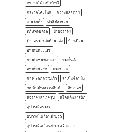
กระจกโค้งชนิดโพลี
กระจกโค้งโพลี
ความปลอดภัย
งานติดตั้ง
ทำสีช่องจอด
ที่กั้นที่จอดรถ
ป้ายจราจร
ป้ายจราจรสะท้อนแสง
ป้ายเตือน
ยางกันกระแทก
ยางกันชนขอบเสา
ยางกั้นล้อ
ยางกั้นล้อรถ
ยางชะลอ
ยางชะลอความเร็ว
รถเข็นช็อปปิ้ง
รถเข็นห้างสรรพสินค้า
สีจราจร
สีจราจรสำเร็จรูป
สีโคลด์พลาสติก
อุปกรณ์จราจร
อุปกรณ์เคลื่อนย้ายรถ
อุปกรณ์เคลื่อนย้ายรถ GoJack