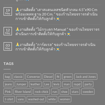
งานติดตั้ง “เสาสแตนเลสชนิดหัวกลม 4.5”x90 Cm
19
May
พร้อมเพลท ฐาน 20 Cm. ” ของร้านไทยจราจรดำเนิน
การเข้าติดตั้ง​ให้กับลูกค้า
งานติดตั้ง “ไม้กระดก Manual ” ของร้านไทยจราจร
12
May
ดำเนินการเข้าติดตั้ง​ให้กับลูกค้า
งานติดตั้ง “การ์ดเรล” ของร้านไทยจราจรดำเนิน
03
May
การเข้าติดตั้ง​ให้กับลูกค้า
TAGS
bag
classic
Converse
Diesel
fit
green
Jack and Jones
jeans
Jumper
leather
Lee
levis
man
nypd
party
Pink
River Island
rock chick
run
shoe
stars
sweden
t-shirt
vans
washed-out
white
women