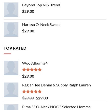
Beyond Top NLY Trend
$
29.00
Harissa O-Neck Sweat
$
29.00
TOP RATED
Woo Album #4
Rated
5.00
$
29.00
out of 5
Raglan Tee Denim & Supply Ralph Lauren
Rated
5.00
Original
Current
$
29.00
$
29.00
out of 5
price
price
Pima SS O-Neck NOOS Selected Homme
was:
is: