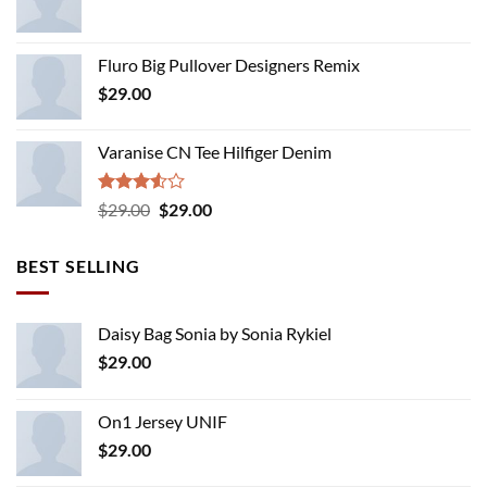
Fluro Big Pullover Designers Remix
$
29.00
Varanise CN Tee Hilfiger Denim
Rated
Original
Current
$
29.00
$
29.00
3.50
out
price
price
of 5
was:
is:
BEST SELLING
$29.00.
$29.00.
Daisy Bag Sonia by Sonia Rykiel
$
29.00
On1 Jersey UNIF
$
29.00