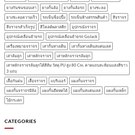
ยางกันชนขอบเสา
ยางกั้นล้อ
ยางกั้นล้อรถ
ยางชะลอ
ยางชะลอความเร็ว
รถเข็นช็อปปิ้ง
รถเข็นห้างสรรพสินค้า
สีจราจร
สีจราจรสำเร็จรูป
สีโคลด์พลาสติก
อุปกรณ์จราจร
อุปกรณ์เคลื่อนย้ายรถ
อุปกรณ์เคลื่อนย้ายรถ GoJack
เครื่องหมายจราจร
เสากั้นทางเดิน
เสากั้นทางเดินสแตนเลส
เสาล้มลุก
เสาหลักจราจร
เสาหลักจราจรล้มลุก
เสาหลักจราจรล้มลุกได้สีส้ม วัสดุ PU สูง 80 Cm. คาดแถบสะท้อนแสงสีขาว
3 แถบ
เสื้อกันฝน
เสื้อจราจร
แบริเออร์
แผงกั้นจราจร
แผงกั้นจราจรมีล้อ
แผงกั้นยืดหดได้
แผงกั้นสแตนเลส
แผงกั้นเหล็ก
ไม้กระดก
CATEGORIES