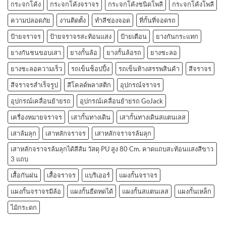
กระจกโค้ง
กระจกโค้งจราจร
กระจกโค้งชนิดโพลี
กระจกโค้งโพลี
ความปลอดภัย
งานติดตั้ง
ทำสีช่องจอด
ที่กั้นที่จอดรถ
ป้ายจราจร
ป้ายจราจรสะท้อนแสง
ป้ายเตือน
ยางกันกระแทก
ยางกันชนขอบเสา
ยางกั้นล้อ
ยางกั้นล้อรถ
ยางชะลอ
ยางชะลอความเร็ว
รถเข็นช็อปปิ้ง
รถเข็นห้างสรรพสินค้า
สีจราจร
สีจราจรสำเร็จรูป
สีโคลด์พลาสติก
อุปกรณ์จราจร
อุปกรณ์เคลื่อนย้ายรถ
อุปกรณ์เคลื่อนย้ายรถ GoJack
เครื่องหมายจราจร
เสากั้นทางเดิน
เสากั้นทางเดินสแตนเลส
เสาล้มลุก
เสาหลักจราจร
เสาหลักจราจรล้มลุก
เสาหลักจราจรล้มลุกได้สีส้ม วัสดุ PU สูง 80 Cm. คาดแถบสะท้อนแสงสีขาว
3 แถบ
เสื้อกันฝน
เสื้อจราจร
แบริเออร์
แผงกั้นจราจร
แผงกั้นจราจรมีล้อ
แผงกั้นยืดหดได้
แผงกั้นสแตนเลส
แผงกั้นเหล็ก
ไม้กระดก