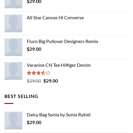
$
29.00
All Star Canvas Hi Converse
Fluro Big Pullover Designers Remix
$
29.00
Varanise CN Tee Hilfiger Denim
Rated
Original
Current
$
29.00
$
29.00
3.50
out
price
price
of 5
was:
is:
BEST SELLING
$29.00.
$29.00.
Daisy Bag Sonia by Sonia Rykiel
$
29.00