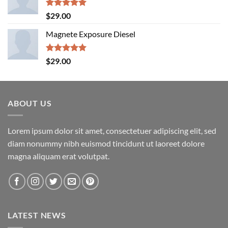
$29.00.
$29.00.
Rated
5.00
$
29.00
out of 5
Magnete Exposure Diesel
Rated
5.00
$
29.00
out of 5
ABOUT US
Lorem ipsum dolor sit amet, consectetuer adipiscing elit, sed
diam nonummy nibh euismod tincidunt ut laoreet dolore
magna aliquam erat volutpat.
LATEST NEWS