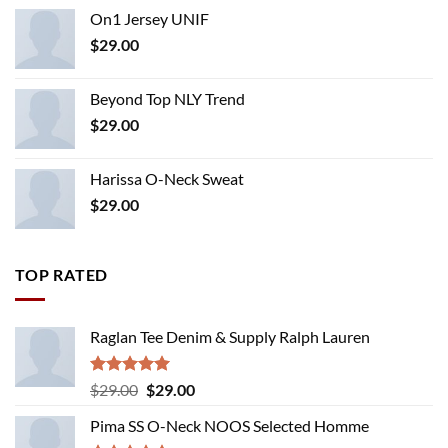
On1 Jersey UNIF
$
29.00
Beyond Top NLY Trend
$
29.00
Harissa O-Neck Sweat
$
29.00
TOP RATED
Raglan Tee Denim & Supply Ralph Lauren
Rated
5.00
Original
Current
$
29.00
$
29.00
out of 5
price
price
Pima SS O-Neck NOOS Selected Homme
was:
is: