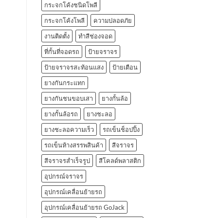
กระจกโค้งชนิดโพลี
กระจกโค้งโพลี
ความปลอดภัย
งานติดตั้ง
ทำสีช่องจอด
ที่กั้นที่จอดรถ
ป้ายจราจร
ป้ายจราจรสะท้อนแสง
ป้ายเตือน
ยางกันกระแทก
ยางกันชนขอบเสา
ยางกั้นล้อ
ยางกั้นล้อรถ
ยางชะลอ
ยางชะลอความเร็ว
รถเข็นช็อปปิ้ง
รถเข็นห้างสรรพสินค้า
สีจราจร
สีจราจรสำเร็จรูป
สีโคลด์พลาสติก
อุปกรณ์จราจร
อุปกรณ์เคลื่อนย้ายรถ
อุปกรณ์เคลื่อนย้ายรถ GoJack