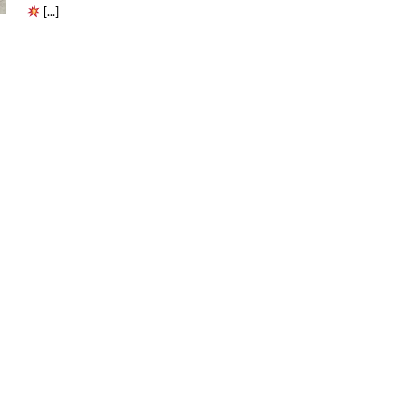
[...]