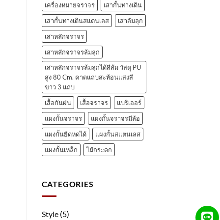
เครื่องหมายจราจร
เสากั้นทางเดิน
เสากั้นทางเดินสแตนเลส
เสาล้มลุก
เสาหลักจราจร
เสาหลักจราจรล้มลุก
เสาหลักจราจรล้มลุกได้สีส้ม วัสดุ PU
สูง 80 Cm. คาดแถบสะท้อนแสงสี
ขาว 3 แถบ
เสื้อกันฝน
เสื้อจราจร
แบริเออร์
แผงกั้นจราจร
แผงกั้นจราจรมีล้อ
แผงกั้นยืดหดได้
แผงกั้นสแตนเลส
แผงกั้นเหล็ก
ไม้กระดก
CATEGORIES
Style
(5)