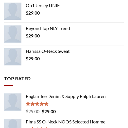
On1 Jersey UNIF
$
29.00
Beyond Top NLY Trend
$
29.00
Harissa O-Neck Sweat
$
29.00
TOP RATED
Raglan Tee Denim & Supply Ralph Lauren
Rated
5.00
Original
Current
$
29.00
$
29.00
out of 5
price
price
Pima SS O-Neck NOOS Selected Homme
was:
is: