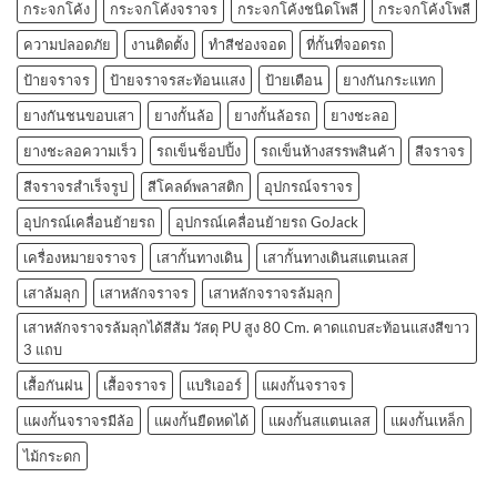
กระจกโค้ง
กระจกโค้งจราจร
กระจกโค้งชนิดโพลี
กระจกโค้งโพลี
ความปลอดภัย
งานติดตั้ง
ทำสีช่องจอด
ที่กั้นที่จอดรถ
ป้ายจราจร
ป้ายจราจรสะท้อนแสง
ป้ายเตือน
ยางกันกระแทก
ยางกันชนขอบเสา
ยางกั้นล้อ
ยางกั้นล้อรถ
ยางชะลอ
ยางชะลอความเร็ว
รถเข็นช็อปปิ้ง
รถเข็นห้างสรรพสินค้า
สีจราจร
สีจราจรสำเร็จรูป
สีโคลด์พลาสติก
อุปกรณ์จราจร
อุปกรณ์เคลื่อนย้ายรถ
อุปกรณ์เคลื่อนย้ายรถ GoJack
เครื่องหมายจราจร
เสากั้นทางเดิน
เสากั้นทางเดินสแตนเลส
เสาล้มลุก
เสาหลักจราจร
เสาหลักจราจรล้มลุก
เสาหลักจราจรล้มลุกได้สีส้ม วัสดุ PU สูง 80 Cm. คาดแถบสะท้อนแสงสีขาว
3 แถบ
เสื้อกันฝน
เสื้อจราจร
แบริเออร์
แผงกั้นจราจร
แผงกั้นจราจรมีล้อ
แผงกั้นยืดหดได้
แผงกั้นสแตนเลส
แผงกั้นเหล็ก
ไม้กระดก