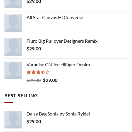
$
29.00
All Star Canvas Hi Converse
Fluro Big Pullover Designers Remix
$
29.00
Varanise CN Tee Hilfiger Denim
Rated
Original
Current
$
29.00
$
29.00
3.50
out
price
price
of 5
was:
is:
BEST SELLING
$29.00.
$29.00.
Daisy Bag Sonia by Sonia Rykiel
$
29.00