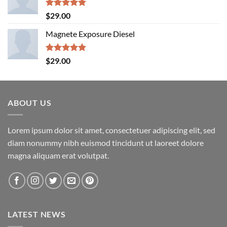
$29.00.
$29.00.
Rated
5.00
$
29.00
out of 5
Magnete Exposure Diesel
Rated
5.00
$
29.00
out of 5
ABOUT US
Lorem ipsum dolor sit amet, consectetuer adipiscing elit, sed
diam nonummy nibh euismod tincidunt ut laoreet dolore
magna aliquam erat volutpat.
LATEST NEWS