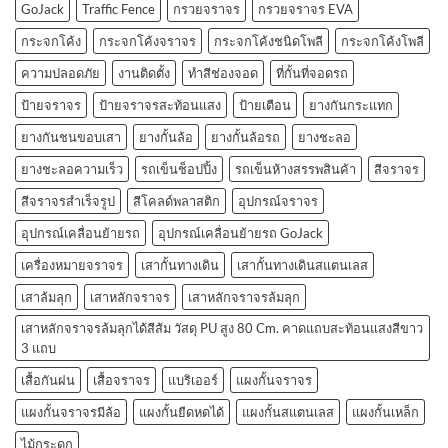
GoJack
Traffic Fence
กรวยจราจร
กรวยจราจร EVA
กระจกโค้ง
กระจกโค้งจราจร
กระจกโค้งชนิดโพลี
กระจกโค้งโพลี
ความปลอดภัย
งานติดตั้ง
ทำสีช่องจอด
ที่กั้นที่จอดรถ
ป้ายจราจร
ป้ายจราจรสะท้อนแสง
ป้ายเตือน
ยางกันกระแทก
ยางกันชนขอบเสา
ยางกั้นล้อ
ยางกั้นล้อรถ
ยางชะลอ
ยางชะลอความเร็ว
รถเข็นช็อปปิ้ง
รถเข็นห้างสรรพสินค้า
สีจราจร
สีจราจรสำเร็จรูป
สีโคลด์พลาสติก
อุปกรณ์จราจร
อุปกรณ์เคลื่อนย้ายรถ
อุปกรณ์เคลื่อนย้ายรถ GoJack
เครื่องหมายจราจร
เสากั้นทางเดิน
เสากั้นทางเดินสแตนเลส
เสาล้มลุก
เสาหลักจราจร
เสาหลักจราจรล้มลุก
เสาหลักจราจรล้มลุกได้สีส้ม วัสดุ PU สูง 80 Cm. คาดแถบสะท้อนแสงสีขาว
3 แถบ
เสื้อกันฝน
เสื้อจราจร
แบริเออร์
แผงกั้นจราจร
แผงกั้นจราจรมีล้อ
แผงกั้นยืดหดได้
แผงกั้นสแตนเลส
แผงกั้นเหล็ก
ไม้กระดก