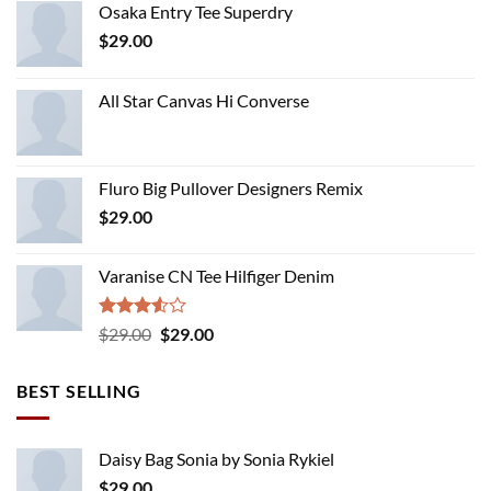
Osaka Entry Tee Superdry
$
29.00
All Star Canvas Hi Converse
Fluro Big Pullover Designers Remix
$
29.00
Varanise CN Tee Hilfiger Denim
Rated
Original
Current
$
29.00
$
29.00
3.50
out
price
price
of 5
was:
is:
BEST SELLING
$29.00.
$29.00.
Daisy Bag Sonia by Sonia Rykiel
$
29.00