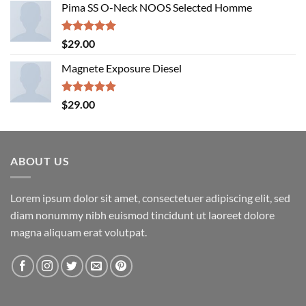
Pima SS O-Neck NOOS Selected Homme
was:
is:
$29.00.
$29.00.
Rated
5.00
$
29.00
out of 5
Magnete Exposure Diesel
Rated
5.00
$
29.00
out of 5
ABOUT US
Lorem ipsum dolor sit amet, consectetuer adipiscing elit, sed
diam nonummy nibh euismod tincidunt ut laoreet dolore
magna aliquam erat volutpat.