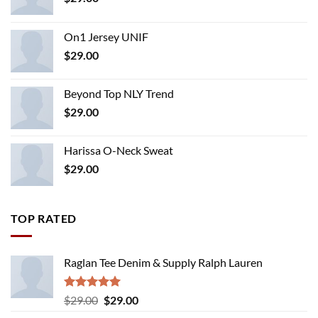
On1 Jersey UNIF
$
29.00
Beyond Top NLY Trend
$
29.00
Harissa O-Neck Sweat
$
29.00
TOP RATED
Raglan Tee Denim & Supply Ralph Lauren
Rated
5.00
Original
Current
$
29.00
$
29.00
out of 5
price
price