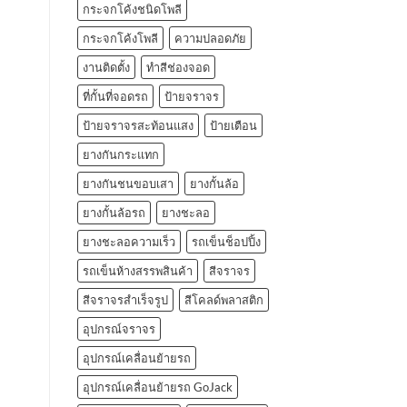
กระจกโค้งชนิดโพลี
กระจกโค้งโพลี
ความปลอดภัย
งานติดตั้ง
ทำสีช่องจอด
ที่กั้นที่จอดรถ
ป้ายจราจร
ป้ายจราจรสะท้อนแสง
ป้ายเตือน
ยางกันกระแทก
ยางกันชนขอบเสา
ยางกั้นล้อ
ยางกั้นล้อรถ
ยางชะลอ
ยางชะลอความเร็ว
รถเข็นช็อปปิ้ง
รถเข็นห้างสรรพสินค้า
สีจราจร
สีจราจรสำเร็จรูป
สีโคลด์พลาสติก
อุปกรณ์จราจร
อุปกรณ์เคลื่อนย้ายรถ
อุปกรณ์เคลื่อนย้ายรถ GoJack