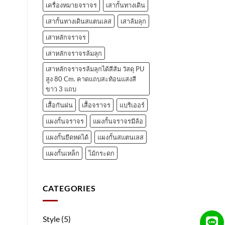
เครื่องหมายจราจร
เสากั้นทางเดิน
เสากั้นทางเดินสแตนเลส
เสาล้มลุก
เสาหลักจราจร
เสาหลักจราจรล้มลุก
เสาหลักจราจรล้มลุกได้สีส้ม วัสดุ PU
สูง 80 Cm. คาดแถบสะท้อนแสงสี
ขาว 3 แถบ
เสื้อกันฝน
เสื้อจราจร
แบริเออร์
แผงกั้นจราจร
แผงกั้นจราจรมีล้อ
แผงกั้นยืดหดได้
แผงกั้นสแตนเลส
แผงกั้นเหล็ก
ไม้กระดก
CATEGORIES
Style
(5)