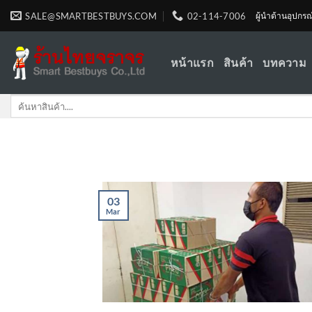
Skip
SALE@SMARTBESTBUYS.COM
02-114-7006
ผู้นำด้านอุปกร
to
content
หน้าแรก
สินค้า
บทความ
Search
for:
03
Mar