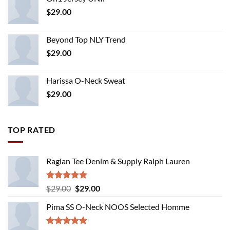
$
29.00
Beyond Top NLY Trend
$
29.00
Harissa O-Neck Sweat
$
29.00
TOP RATED
Raglan Tee Denim & Supply Ralph Lauren
Rated
5.00
Original
Current
$
29.00
$
29.00
out of 5
price
price
Pima SS O-Neck NOOS Selected Homme
was:
is:
$29.00.
$29.00.