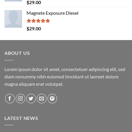
Rated
5.00
$
29.00
out of 5
Magnete Exposure Diesel
Rated
5.00
$
29.00
out of 5
ABOUT US
Lorem ipsum dolor sit amet, consectetuer adipiscing elit, sed
diam nonummy nibh euismod tincidunt ut laoreet dolore
magna aliquam erat volutpat.
LATEST NEWS