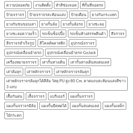
ความปลอดภัย
งานติดตั้ง
ทำสีช่องจอด
ที่กั้นที่จอดรถ
ป้ายจราจร
ป้ายจราจรสะท้อนแสง
ป้ายเตือน
ยางกันกระแทก
ยางกันชนขอบเสา
ยางกั้นล้อ
ยางกั้นล้อรถ
ยางชะลอ
ยางชะลอความเร็ว
รถเข็นช็อปปิ้ง
รถเข็นห้างสรรพสินค้า
สีจราจร
สีจราจรสำเร็จรูป
สีโคลด์พลาสติก
อุปกรณ์จราจร
อุปกรณ์เคลื่อนย้ายรถ
อุปกรณ์เคลื่อนย้ายรถ GoJack
เครื่องหมายจราจร
เสากั้นทางเดิน
เสากั้นทางเดินสแตนเลส
เสาล้มลุก
เสาหลักจราจร
เสาหลักจราจรล้มลุก
เสาหลักจราจรล้มลุกได้สีส้ม วัสดุ PU สูง 80 Cm. คาดแถบสะท้อนแสงสีขาว
3 แถบ
เสื้อกันฝน
เสื้อจราจร
แบริเออร์
แผงกั้นจราจร
แผงกั้นจราจรมีล้อ
แผงกั้นยืดหดได้
แผงกั้นสแตนเลส
แผงกั้นเหล็ก
ไม้กระดก