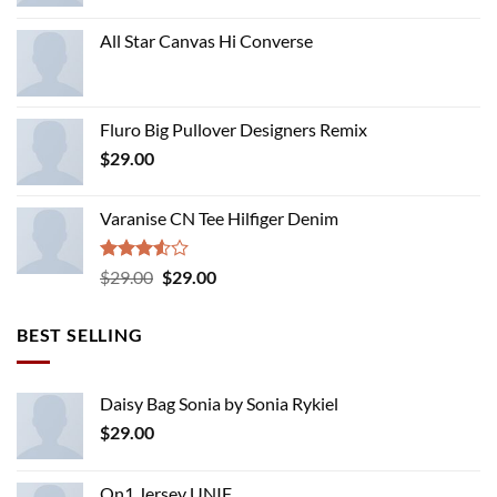
All Star Canvas Hi Converse
Fluro Big Pullover Designers Remix
$
29.00
Varanise CN Tee Hilfiger Denim
Rated
Original
Current
$
29.00
$
29.00
3.50
out
price
price
of 5
was:
is:
BEST SELLING
$29.00.
$29.00.
Daisy Bag Sonia by Sonia Rykiel
$
29.00
On1 Jersey UNIF