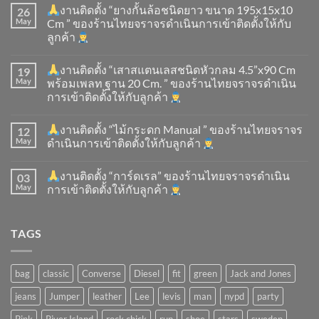
งานติดตั้ง “ยางกั้นล้อชนิดยาว ขนาด 195x15x10
26
May
Cm ” ของร้านไทยจราจรดำเนินการเข้าติดตั้ง​ให้กับ
ลูกค้า
งานติดตั้ง “เสาสแตนเลสชนิดหัวกลม 4.5”x90 Cm
19
May
พร้อมเพลท ฐาน 20 Cm. ” ของร้านไทยจราจรดำเนิน
การเข้าติดตั้ง​ให้กับลูกค้า
งานติดตั้ง “ไม้กระดก Manual ” ของร้านไทยจราจร
12
May
ดำเนินการเข้าติดตั้ง​ให้กับลูกค้า
งานติดตั้ง “การ์ดเรล” ของร้านไทยจราจรดำเนิน
03
May
การเข้าติดตั้ง​ให้กับลูกค้า
TAGS
bag
classic
Converse
Diesel
fit
green
Jack and Jones
jeans
Jumper
leather
Lee
levis
man
nypd
party
Pink
River Island
rock chick
run
shoe
stars
sweden