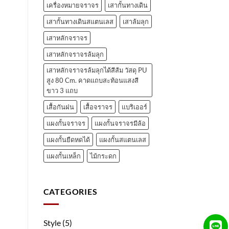
เครื่องหมายจราจร
เสากั้นทางเดิน
เสากั้นทางเดินสแตนเลส
เสาล้มลุก
เสาหลักจราจร
เสาหลักจราจรล้มลุก
เสาหลักจราจรล้มลุกได้สีส้ม วัสดุ PU
สูง 80 Cm. คาดแถบสะท้อนแสงสี
ขาว 3 แถบ
เสื้อกันฝน
เสื้อจราจร
แบริเออร์
แผงกั้นจราจร
แผงกั้นจราจรมีล้อ
แผงกั้นยืดหดได้
แผงกั้นสแตนเลส
แผงกั้นเหล็ก
ไม้กระดก
CATEGORIES
Style
(5)