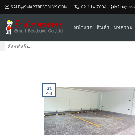
Skip
SALE@SMARTBESTBUYS.COM
02-114-7006
ผู้นำด้านอุปกร
to
content
หน้าแรก
สินค้า
บทความ
Search
for:
31
Aug