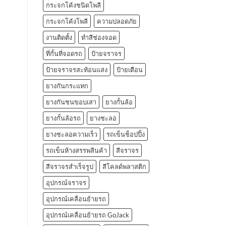
กระจกโค้งชนิดโพลี
กระจกโค้งโพลี
ความปลอดภัย
งานติดตั้ง
ทำสีช่องจอด
ที่กั้นที่จอดรถ
ป้ายจราจร
ป้ายจราจรสะท้อนแสง
ป้ายเตือน
ยางกันกระแทก
ยางกันชนขอบเสา
ยางกั้นล้อ
ยางกั้นล้อรถ
ยางชะลอ
ยางชะลอความเร็ว
รถเข็นช็อปปิ้ง
รถเข็นห้างสรรพสินค้า
สีจราจร
สีจราจรสำเร็จรูป
สีโคลด์พลาสติก
อุปกรณ์จราจร
อุปกรณ์เคลื่อนย้ายรถ
อุปกรณ์เคลื่อนย้ายรถ GoJack