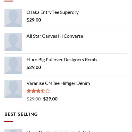
Osaka Entry Tee Superdry
$
29.00
All Star Canvas Hi Converse
Fluro Big Pullover Designers Remix
$
29.00
Varanise CN Tee Hilfiger Denim
Rated
Original
Current
$
29.00
$
29.00
3.50
out
price
price
of 5
was:
is:
BEST SELLING
$29.00.
$29.00.