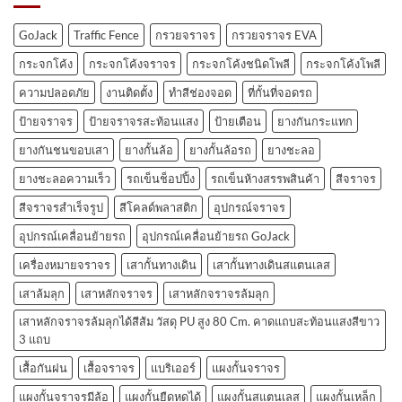
GoJack
Traffic Fence
กรวยจราจร
กรวยจราจร EVA
กระจกโค้ง
กระจกโค้งจราจร
กระจกโค้งชนิดโพลี
กระจกโค้งโพลี
ความปลอดภัย
งานติดตั้ง
ทำสีช่องจอด
ที่กั้นที่จอดรถ
ป้ายจราจร
ป้ายจราจรสะท้อนแสง
ป้ายเตือน
ยางกันกระแทก
ยางกันชนขอบเสา
ยางกั้นล้อ
ยางกั้นล้อรถ
ยางชะลอ
ยางชะลอความเร็ว
รถเข็นช็อปปิ้ง
รถเข็นห้างสรรพสินค้า
สีจราจร
สีจราจรสำเร็จรูป
สีโคลด์พลาสติก
อุปกรณ์จราจร
อุปกรณ์เคลื่อนย้ายรถ
อุปกรณ์เคลื่อนย้ายรถ GoJack
เครื่องหมายจราจร
เสากั้นทางเดิน
เสากั้นทางเดินสแตนเลส
เสาล้มลุก
เสาหลักจราจร
เสาหลักจราจรล้มลุก
เสาหลักจราจรล้มลุกได้สีส้ม วัสดุ PU สูง 80 Cm. คาดแถบสะท้อนแสงสีขาว
3 แถบ
เสื้อกันฝน
เสื้อจราจร
แบริเออร์
แผงกั้นจราจร
แผงกั้นจราจรมีล้อ
แผงกั้นยืดหดได้
แผงกั้นสแตนเลส
แผงกั้นเหล็ก