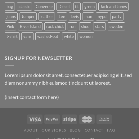
bag
classic
Converse
Diesel
fit
green
Jack and Jones
jeans
Jumper
leather
Lee
levis
man
nypd
party
Pink
River Island
rock chick
run
shoe
stars
sweden
t-shirt
vans
washed-out
white
women
SIGNUP FOR NEWSLETTER
Lorem ipsum dolor sit amet, consectetuer adipiscing elit, sed
diam nonummy nibh euismod tincidunt ut laoreet.
(insert contact form here)
ABOUT
OUR STORES
BLOG
CONTACT
FAQ