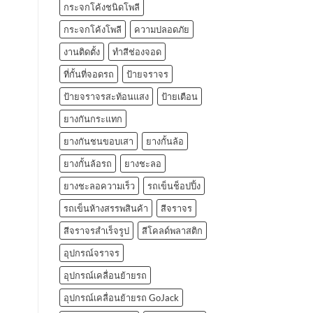
กระจกโค้งชนิดโพลี
กระจกโค้งโพลี
ความปลอดภัย
งานติดตั้ง
ทำสีช่องจอด
ที่กั้นที่จอดรถ
ป้ายจราจร
ป้ายจราจรสะท้อนแสง
ป้ายเตือน
ยางกันกระแทก
ยางกันชนขอบเสา
ยางกั้นล้อ
ยางกั้นล้อรถ
ยางชะลอ
ยางชะลอความเร็ว
รถเข็นช็อปปิ้ง
รถเข็นห้างสรรพสินค้า
สีจราจร
สีจราจรสำเร็จรูป
สีโคลด์พลาสติก
อุปกรณ์จราจร
อุปกรณ์เคลื่อนย้ายรถ
อุปกรณ์เคลื่อนย้ายรถ GoJack