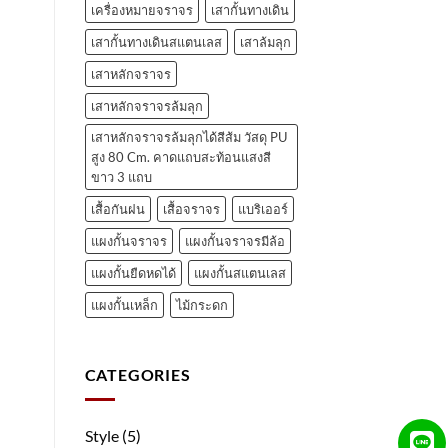
เครื่องหมายจราจร
เสากั้นทางเดิน
เสากั้นทางเดินสแตนเลส
เสาล้มลุก
เสาหลักจราจร
เสาหลักจราจรล้มลุก
เสาหลักจราจรล้มลุกได้สีส้ม วัสดุ PU
สูง 80 Cm. คาดแถบสะท้อนแสงสี
ขาว 3 แถบ
เสื้อกันฝน
เสื้อจราจร
แบริเออร์
แผงกั้นจราจร
แผงกั้นจราจรมีล้อ
แผงกั้นยืดหดได้
แผงกั้นสแตนเลส
แผงกั้นเหล็ก
ไม้กระดก
CATEGORIES
Style
(5)