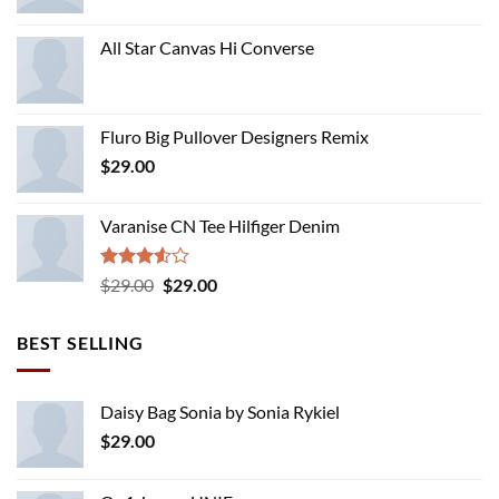
All Star Canvas Hi Converse
Fluro Big Pullover Designers Remix
$
29.00
Varanise CN Tee Hilfiger Denim
Rated
Original
Current
$
29.00
$
29.00
3.50
out
price
price
of 5
was:
is:
BEST SELLING
$29.00.
$29.00.
Daisy Bag Sonia by Sonia Rykiel
$
29.00