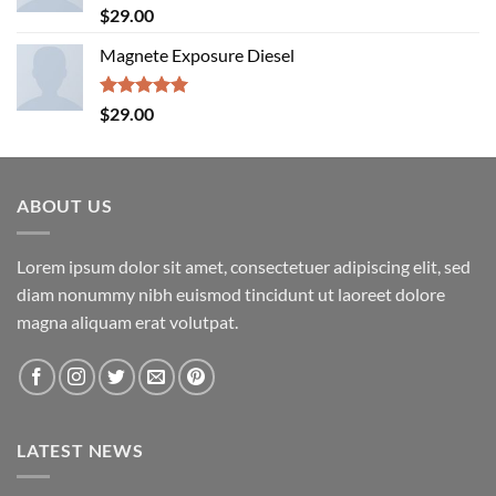
Rated
5.00
$
29.00
out of 5
Magnete Exposure Diesel
Rated
5.00
$
29.00
out of 5
ABOUT US
Lorem ipsum dolor sit amet, consectetuer adipiscing elit, sed
diam nonummy nibh euismod tincidunt ut laoreet dolore
magna aliquam erat volutpat.
LATEST NEWS