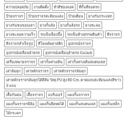
ความปลอดภัย
งานติดตั้ง
ทำสีช่องจอด
ที่กั้นที่จอดรถ
ป้ายจราจร
ป้ายจราจรสะท้อนแสง
ป้ายเตือน
ยางกันกระแทก
ยางกันชนขอบเสา
ยางกั้นล้อ
ยางกั้นล้อรถ
ยางชะลอ
ยางชะลอความเร็ว
รถเข็นช็อปปิ้ง
รถเข็นห้างสรรพสินค้า
สีจราจร
สีจราจรสำเร็จรูป
สีโคลด์พลาสติก
อุปกรณ์จราจร
อุปกรณ์เคลื่อนย้ายรถ
อุปกรณ์เคลื่อนย้ายรถ GoJack
เครื่องหมายจราจร
เสากั้นทางเดิน
เสากั้นทางเดินสแตนเลส
เสาล้มลุก
เสาหลักจราจร
เสาหลักจราจรล้มลุก
เสาหลักจราจรล้มลุกได้สีส้ม วัสดุ PU สูง 80 Cm. คาดแถบสะท้อนแสงสีขาว
3 แถบ
เสื้อกันฝน
เสื้อจราจร
แบริเออร์
แผงกั้นจราจร
แผงกั้นจราจรมีล้อ
แผงกั้นยืดหดได้
แผงกั้นสแตนเลส
แผงกั้นเหล็ก
ไม้กระดก