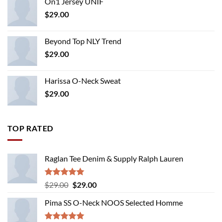
On1 Jersey UNIF
$
29.00
Beyond Top NLY Trend
$
29.00
Harissa O-Neck Sweat
$
29.00
TOP RATED
Raglan Tee Denim & Supply Ralph Lauren
Rated
5.00
Original
Current
$
29.00
$
29.00
out of 5
price
price
Pima SS O-Neck NOOS Selected Homme
was:
is:
$29.00.
$29.00.