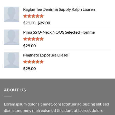
Raglan Tee Denim & Supply Ralph Lauren
Rated
5.00
Original
Current
$
29.00
$
29.00
out of 5
price
price
Pima SS O-Neck NOOS Selected Homme
was:
is:
$29.00.
$29.00.
Rated
5.00
$
29.00
out of 5
Magnete Exposure Diesel
Rated
5.00
$
29.00
out of 5
ABOUT US
Lorem ipsum dolor sit amet, consectetuer adipiscing elit, sed
diam nonummy nibh euismod tincidunt ut laoreet dolore