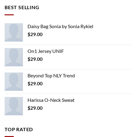
of 5
was:
is:
BEST SELLING
$29.00.
$29.00.
Daisy Bag Sonia by Sonia Rykiel
$
29.00
On1 Jersey UNIF
$
29.00
Beyond Top NLY Trend
$
29.00
Harissa O-Neck Sweat
$
29.00
TOP RATED