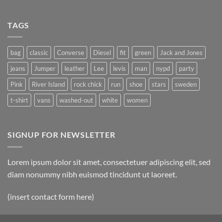
TAGS
bag
classic
Converse
Diesel
fit
green
Jack and Jones
jeans
Jumper
leather
Lee
levis
man
nypd
party
Pink
River Island
rock chick
run
shoe
stars
sweden
t-shirt
vans
washed-out
white
women
SIGNUP FOR NEWSLETTER
Lorem ipsum dolor sit amet, consectetuer adipiscing elit, sed
diam nonummy nibh euismod tincidunt ut laoreet.
(insert contact form here)