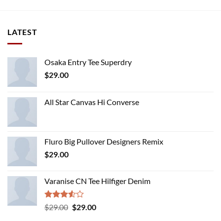
LATEST
Osaka Entry Tee Superdry
$
29.00
All Star Canvas Hi Converse
Fluro Big Pullover Designers Remix
$
29.00
Varanise CN Tee Hilfiger Denim
Rated
Original
Current
$
29.00
$
29.00
3.50
out
price
price