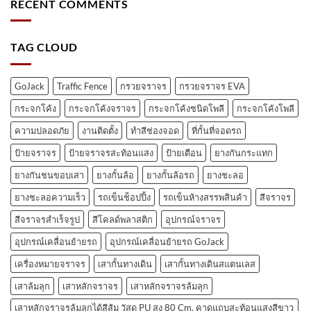
RECENT COMMENTS
TAG CLOUD
GoJack
Traffic Fence
กรวยจราจร
กรวยจราจร EVA
กระจกโค้ง
กระจกโค้งจราจร
กระจกโค้งชนิดโพลี
กระจกโค้งโพลี
ความปลอดภัย
งานติดตั้ง
ทำสีช่องจอด
ที่กั้นที่จอดรถ
ป้ายจราจร
ป้ายจราจรสะท้อนแสง
ป้ายเตือน
ยางกันกระแทก
ยางกันชนขอบเสา
ยางกั้นล้อ
ยางกั้นล้อรถ
ยางชะลอ
ยางชะลอความเร็ว
รถเข็นช็อปปิ้ง
รถเข็นห้างสรรพสินค้า
สีจราจร
สีจราจรสำเร็จรูป
สีโคลด์พลาสติก
อุปกรณ์จราจร
อุปกรณ์เคลื่อนย้ายรถ
อุปกรณ์เคลื่อนย้ายรถ GoJack
เครื่องหมายจราจร
เสากั้นทางเดิน
เสากั้นทางเดินสแตนเลส
เสาล้มลุก
เสาหลักจราจร
เสาหลักจราจรล้มลุก
เสาหลักจราจรล้มลุกได้สีส้ม วัสดุ PU สูง 80 Cm. คาดแถบสะท้อนแสงสีขาว