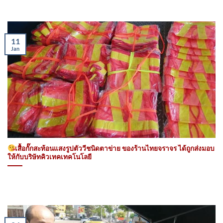
11
Jan
เสื้อกั๊กสะท้อนแสงรูปตัววีชนิดตาข่าย ของร้านไทยจราจร ได้ถูกส่งมอบ
ให้กับบริษัทคิวเทคเทคโนโลยี