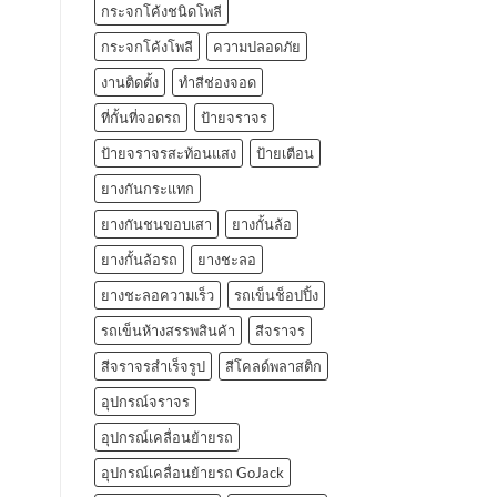
กระจกโค้งชนิดโพลี
กระจกโค้งโพลี
ความปลอดภัย
งานติดตั้ง
ทำสีช่องจอด
ที่กั้นที่จอดรถ
ป้ายจราจร
ป้ายจราจรสะท้อนแสง
ป้ายเตือน
ยางกันกระแทก
ยางกันชนขอบเสา
ยางกั้นล้อ
ยางกั้นล้อรถ
ยางชะลอ
ยางชะลอความเร็ว
รถเข็นช็อปปิ้ง
รถเข็นห้างสรรพสินค้า
สีจราจร
สีจราจรสำเร็จรูป
สีโคลด์พลาสติก
อุปกรณ์จราจร
อุปกรณ์เคลื่อนย้ายรถ
อุปกรณ์เคลื่อนย้ายรถ GoJack