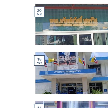
20
Aug
18
May
16