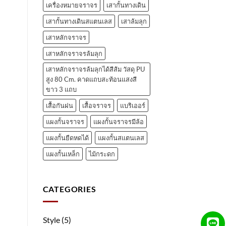
เครื่องหมายจราจร
เสากั้นทางเดิน
เสากั้นทางเดินสแตนเลส
เสาล้มลุก
เสาหลักจราจร
เสาหลักจราจรล้มลุก
เสาหลักจราจรล้มลุกได้สีส้ม วัสดุ PU
สูง 80 Cm. คาดแถบสะท้อนแสงสี
ขาว 3 แถบ
เสื้อกันฝน
เสื้อจราจร
แบริเออร์
แผงกั้นจราจร
แผงกั้นจราจรมีล้อ
แผงกั้นยืดหดได้
แผงกั้นสแตนเลส
แผงกั้นเหล็ก
ไม้กระดก
CATEGORIES
Style
(5)