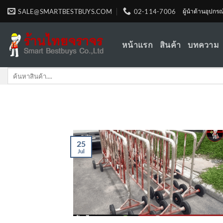
Skip
SALE@SMARTBESTBUYS.COM
02-114-7006
ผู้นำด้านอุปกร
to
content
หน้าแรก
สินค้า
บทความ
Search
for:
25
Jul