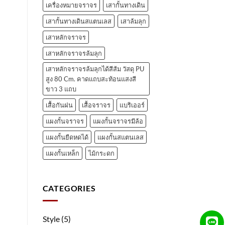
เครื่องหมายจราจร
เสากั้นทางเดิน
เสากั้นทางเดินสแตนเลส
เสาล้มลุก
เสาหลักจราจร
เสาหลักจราจรล้มลุก
เสาหลักจราจรล้มลุกได้สีส้ม วัสดุ PU
สูง 80 Cm. คาดแถบสะท้อนแสงสี
ขาว 3 แถบ
เสื้อกันฝน
เสื้อจราจร
แบริเออร์
แผงกั้นจราจร
แผงกั้นจราจรมีล้อ
แผงกั้นยืดหดได้
แผงกั้นสแตนเลส
แผงกั้นเหล็ก
ไม้กระดก
CATEGORIES
Style
(5)