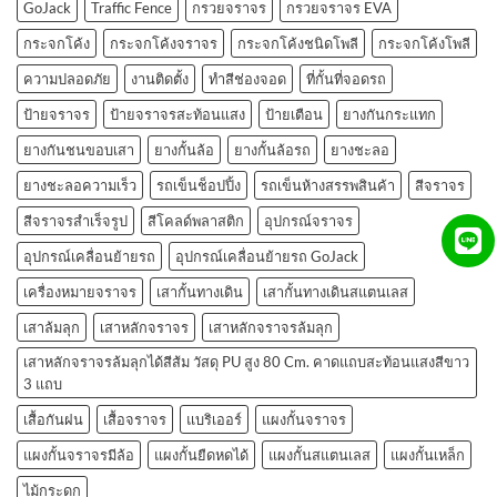
GoJack
Traffic Fence
กรวยจราจร
กรวยจราจร EVA
กระจกโค้ง
กระจกโค้งจราจร
กระจกโค้งชนิดโพลี
กระจกโค้งโพลี
ความปลอดภัย
งานติดตั้ง
ทำสีช่องจอด
ที่กั้นที่จอดรถ
ป้ายจราจร
ป้ายจราจรสะท้อนแสง
ป้ายเตือน
ยางกันกระแทก
ยางกันชนขอบเสา
ยางกั้นล้อ
ยางกั้นล้อรถ
ยางชะลอ
ยางชะลอความเร็ว
รถเข็นช็อปปิ้ง
รถเข็นห้างสรรพสินค้า
สีจราจร
สีจราจรสำเร็จรูป
สีโคลด์พลาสติก
อุปกรณ์จราจร
อุปกรณ์เคลื่อนย้ายรถ
อุปกรณ์เคลื่อนย้ายรถ GoJack
เครื่องหมายจราจร
เสากั้นทางเดิน
เสากั้นทางเดินสแตนเลส
เสาล้มลุก
เสาหลักจราจร
เสาหลักจราจรล้มลุก
เสาหลักจราจรล้มลุกได้สีส้ม วัสดุ PU สูง 80 Cm. คาดแถบสะท้อนแสงสีขาว
3 แถบ
เสื้อกันฝน
เสื้อจราจร
แบริเออร์
แผงกั้นจราจร
แผงกั้นจราจรมีล้อ
แผงกั้นยืดหดได้
แผงกั้นสแตนเลส
แผงกั้นเหล็ก
ไม้กระดก