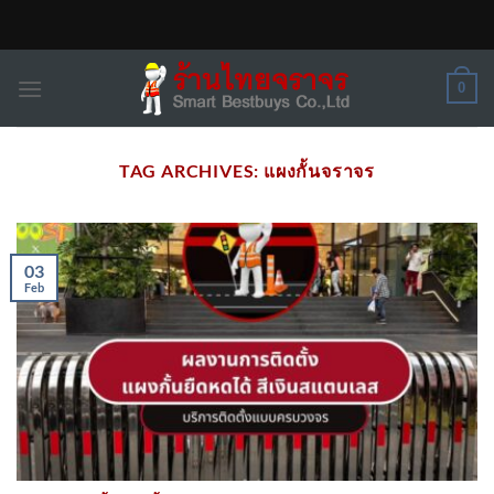
Skip
to
content
0
TAG ARCHIVES:
แผงกั้นจราจร
03
Feb