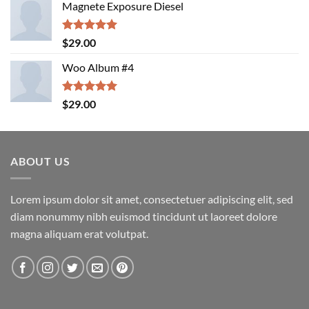
Magnete Exposure Diesel
Rated
5.00
$
29.00
out of 5
Woo Album #4
Rated
5.00
$
29.00
out of 5
ABOUT US
Lorem ipsum dolor sit amet, consectetuer adipiscing elit, sed
diam nonummy nibh euismod tincidunt ut laoreet dolore
magna aliquam erat volutpat.