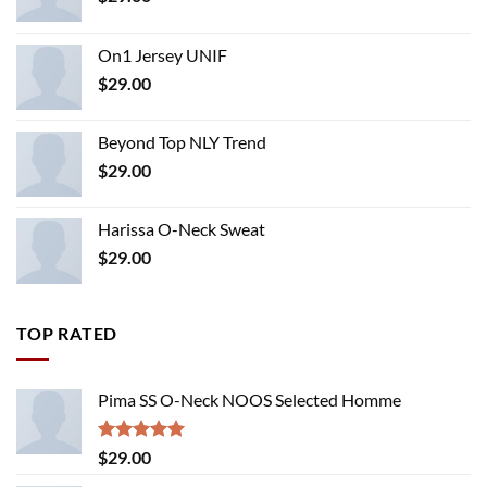
On1 Jersey UNIF
$
29.00
Beyond Top NLY Trend
$
29.00
Harissa O-Neck Sweat
$
29.00
TOP RATED
Pima SS O-Neck NOOS Selected Homme
Rated
5.00
$
29.00
out of 5