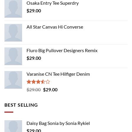
Osaka Entry Tee Superdry
$
29.00
All Star Canvas Hi Converse
Fluro Big Pullover Designers Remix
$
29.00
Varanise CN Tee Hilfiger Denim
Rated
Original
Current
$
29.00
$
29.00
3.50
out
price
price
of 5
was:
is:
BEST SELLING
$29.00.
$29.00.
Daisy Bag Sonia by Sonia Rykiel
$
29.00