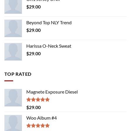
$
29.00
Beyond Top NLY Trend
$
29.00
Harissa O-Neck Sweat
$
29.00
TOP RATED
Magnete Exposure Diesel
Rated
5.00
$
29.00
out of 5
Woo Album #4