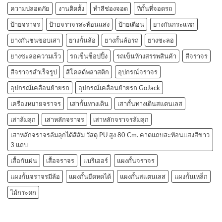
ความปลอดภัย
งานติดตั้ง
ทำสีช่องจอด
ที่กั้นที่จอดรถ
ป้ายจราจร
ป้ายจราจรสะท้อนแสง
ป้ายเตือน
ยางกันกระแทก
ยางกันชนขอบเสา
ยางกั้นล้อ
ยางกั้นล้อรถ
ยางชะลอ
ยางชะลอความเร็ว
รถเข็นช็อปปิ้ง
รถเข็นห้างสรรพสินค้า
สีจราจร
สีจราจรสำเร็จรูป
สีโคลด์พลาสติก
อุปกรณ์จราจร
อุปกรณ์เคลื่อนย้ายรถ
อุปกรณ์เคลื่อนย้ายรถ GoJack
เครื่องหมายจราจร
เสากั้นทางเดิน
เสากั้นทางเดินสแตนเลส
เสาล้มลุก
เสาหลักจราจร
เสาหลักจราจรล้มลุก
เสาหลักจราจรล้มลุกได้สีส้ม วัสดุ PU สูง 80 Cm. คาดแถบสะท้อนแสงสีขาว
3 แถบ
เสื้อกันฝน
เสื้อจราจร
แบริเออร์
แผงกั้นจราจร
แผงกั้นจราจรมีล้อ
แผงกั้นยืดหดได้
แผงกั้นสแตนเลส
แผงกั้นเหล็ก
ไม้กระดก