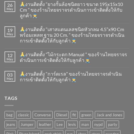
งานติดตั้ง “ยางกั้นล้อชนิดยาว ขนาด 195x15x10
26
May
Cm ” ของร้านไทยจราจรดำเนินการเข้าติดตั้ง​ให้กับ
ลูกค้า
งานติดตั้ง “เสาสแตนเลสชนิดหัวกลม 4.5”x90 Cm
19
May
พร้อมเพลท ฐาน 20 Cm. ” ของร้านไทยจราจรดำเนิน
การเข้าติดตั้ง​ให้กับลูกค้า
งานติดตั้ง “ไม้กระดก Manual ” ของร้านไทยจราจร
12
May
ดำเนินการเข้าติดตั้ง​ให้กับลูกค้า
งานติดตั้ง “การ์ดเรล” ของร้านไทยจราจรดำเนิน
03
May
การเข้าติดตั้ง​ให้กับลูกค้า
TAGS
bag
classic
Converse
Diesel
fit
green
Jack and Jones
jeans
Jumper
leather
Lee
levis
man
nypd
party
Pink
River Island
rock chick
run
shoe
stars
sweden