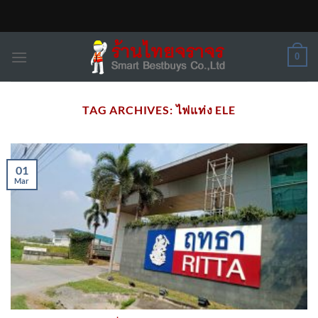
Skip
to
content
0
TAG ARCHIVES:
ไฟแท่ง ELE
01
Mar