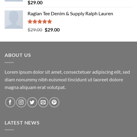
Rated
5.00
$
29.00
out of 5
Raglan Tee Denim & Supply Ralph Lauren
Rated
5.00
Original
Current
$
29.00
$
29.00
out of 5
price
price
was:
is:
$29.00.
$29.00.
ABOUT US
Lorem ipsum dolor sit amet, consectetuer adipiscing elit, sed
diam nonummy nibh euismod tincidunt ut laoreet dolore
magna aliquam erat volutpat.
LATEST NEWS