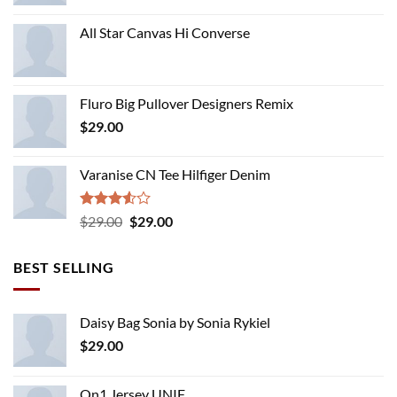
All Star Canvas Hi Converse
Fluro Big Pullover Designers Remix
$
29.00
Varanise CN Tee Hilfiger Denim
Rated
Original
Current
$
29.00
$
29.00
3.50
out
price
price
of 5
was:
is:
BEST SELLING
$29.00.
$29.00.
Daisy Bag Sonia by Sonia Rykiel
$
29.00
On1 Jersey UNIF