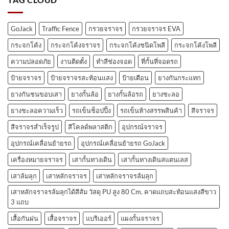
GoJack
Traffic Fence
กรวยจราจร
กรวยจราจร EVA
กระจกโค้ง
กระจกโค้งจราจร
กระจกโค้งชนิดโพลี
กระจกโค้งโพลี
ความปลอดภัย
งานติดตั้ง
ทำสีช่องจอด
ที่กั้นที่จอดรถ
ป้ายจราจร
ป้ายจราจรสะท้อนแสง
ป้ายเตือน
ยางกันกระแทก
ยางกันชนขอบเสา
ยางกั้นล้อ
ยางกั้นล้อรถ
ยางชะลอ
ยางชะลอความเร็ว
รถเข็นช็อปปิ้ง
รถเข็นห้างสรรพสินค้า
สีจราจร
สีจราจรสำเร็จรูป
สีโคลด์พลาสติก
อุปกรณ์จราจร
อุปกรณ์เคลื่อนย้ายรถ
อุปกรณ์เคลื่อนย้ายรถ GoJack
เครื่องหมายจราจร
เสากั้นทางเดิน
เสากั้นทางเดินสแตนเลส
เสาล้มลุก
เสาหลักจราจร
เสาหลักจราจรล้มลุก
เสาหลักจราจรล้มลุกได้สีส้ม วัสดุ PU สูง 80 Cm. คาดแถบสะท้อนแสงสีขาว
3 แถบ
เสื้อกันฝน
เสื้อจราจร
แบริเออร์
แผงกั้นจราจร