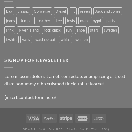
bag
classic
Converse
Diesel
fit
green
Jack and Jones
jeans
Jumper
leather
Lee
levis
man
nypd
party
Pink
River Island
rock chick
run
shoe
stars
sweden
t-shirt
vans
washed-out
white
women
SIGNUP FOR NEWSLETTER
Lorem ipsum dolor sit amet, consectetuer adipiscing elit, sed
diam nonummy nibh euismod tincidunt ut laoreet.
(insert contact form here)
ABOUT
OUR STORES
BLOG
CONTACT
FAQ