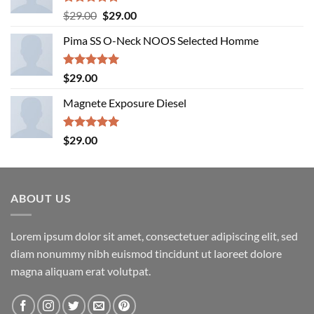
Rated
5.00
Original
Current
$
29.00
$
29.00
out of 5
price
price
Pima SS O-Neck NOOS Selected Homme
was:
is:
$29.00.
$29.00.
Rated
5.00
$
29.00
out of 5
Magnete Exposure Diesel
Rated
5.00
$
29.00
out of 5
ABOUT US
Lorem ipsum dolor sit amet, consectetuer adipiscing elit, sed
diam nonummy nibh euismod tincidunt ut laoreet dolore
magna aliquam erat volutpat.