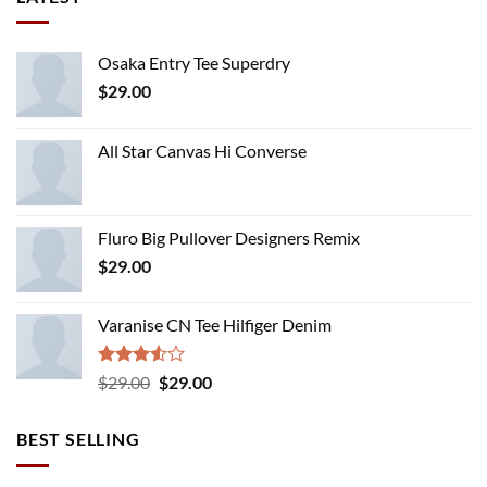
Osaka Entry Tee Superdry
$
29.00
All Star Canvas Hi Converse
Fluro Big Pullover Designers Remix
$
29.00
Varanise CN Tee Hilfiger Denim
Rated
Original
Current
$
29.00
$
29.00
3.50
out
price
price
of 5
was:
is:
BEST SELLING
$29.00.
$29.00.