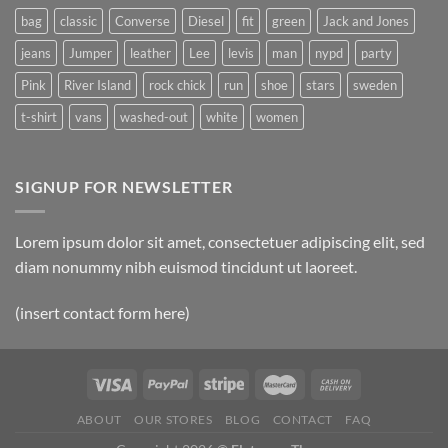
bag
classic
Converse
Diesel
fit
green
Jack and Jones
jeans
Jumper
leather
Lee
levis
man
nypd
party
Pink
River Island
rock chick
run
shoe
stars
sweden
t-shirt
vans
washed-out
white
women
SIGNUP FOR NEWSLETTER
Lorem ipsum dolor sit amet, consectetuer adipiscing elit, sed
diam nonummy nibh euismod tincidunt ut laoreet.
(insert contact form here)
ABOUT
OUR STORES
BLOG
CONTACT
FAQ