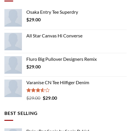
Osaka Entry Tee Superdry
$
29.00
All Star Canvas Hi Converse
Fluro Big Pullover Designers Remix
$
29.00
Varanise CN Tee Hilfiger Denim
Rated
Original
Current
$
29.00
$
29.00
3.50
out
price
price
of 5
was:
is:
BEST SELLING
$29.00.
$29.00.