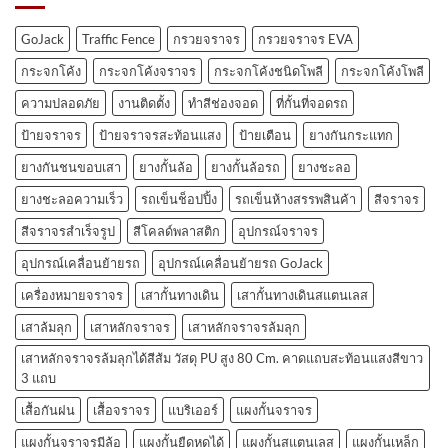
GoJack
Traffic Fence
กรวยจราจร
กรวยจราจร EVA
กระจกโค้ง
กระจกโค้งจราจร
กระจกโค้งชนิดโพลี
กระจกโค้งโพลี
ความปลอดภัย
งานติดตั้ง
ทำสีช่องจอด
ที่กั้นที่จอดรถ
ป้ายจราจร
ป้ายจราจรสะท้อนแสง
ป้ายเตือน
ยางกันกระแทก
ยางกันชนขอบเสา
ยางกั้นล้อ
ยางกั้นล้อรถ
ยางชะลอ
ยางชะลอความเร็ว
รถเข็นช็อปปิ้ง
รถเข็นห้างสรรพสินค้า
สีจราจร
สีจราจรสำเร็จรูป
สีโคลด์พลาสติก
อุปกรณ์จราจร
อุปกรณ์เคลื่อนย้ายรถ
อุปกรณ์เคลื่อนย้ายรถ GoJack
เครื่องหมายจราจร
เสากั้นทางเดิน
เสากั้นทางเดินสแตนเลส
เสาล้มลุก
เสาหลักจราจร
เสาหลักจราจรล้มลุก
เสาหลักจราจรล้มลุกได้สีส้ม วัสดุ PU สูง 80 Cm. คาดแถบสะท้อนแสงสีขาว
3 แถบ
เสื้อกันฝน
เสื้อจราจร
แบริเออร์
แผงกั้นจราจร
แผงกั้นจราจรมีล้อ
แผงกั้นยืดหดได้
แผงกั้นสแตนเลส
แผงกั้นเหล็ก