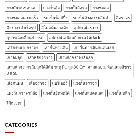
ยางกันชนขอบเสา
ยางกั้นล้อ
ยางกั้นล้อรถ
ยางชะลอ
ยางชะลอความเร็ว
รถเข็นช็อปปิ้ง
รถเข็นห้างสรรพสินค้า
สีจราจร
สีจราจรสำเร็จรูป
สีโคลด์พลาสติก
อุปกรณ์จราจร
อุปกรณ์เคลื่อนย้ายรถ
อุปกรณ์เคลื่อนย้ายรถ GoJack
เครื่องหมายจราจร
เสากั้นทางเดิน
เสากั้นทางเดินสแตนเลส
เสาล้มลุก
เสาหลักจราจร
เสาหลักจราจรล้มลุก
เสาหลักจราจรล้มลุกได้สีส้ม วัสดุ PU สูง 80 Cm. คาดแถบสะท้อนแสงสีขาว
3 แถบ
เสื้อกันฝน
เสื้อจราจร
แบริเออร์
แผงกั้นจราจร
แผงกั้นจราจรมีล้อ
แผงกั้นยืดหดได้
แผงกั้นสแตนเลส
แผงกั้นเหล็ก
ไม้กระดก
CATEGORIES