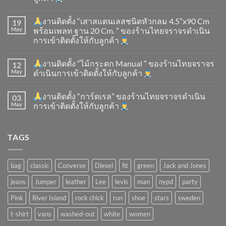
งานติดตั้ง “เสาสแตนเลสชนิดหัวกลม 4.5”x90 Cm
19
May
พร้อมเพลท ฐาน 20 Cm. ” ของร้านไทยจราจรดำเนิน
การเข้าติดตั้ง​ให้กับลูกค้า
งานติดตั้ง “ไม้กระดก Manual ” ของร้านไทยจราจร
12
May
ดำเนินการเข้าติดตั้ง​ให้กับลูกค้า
งานติดตั้ง “การ์ดเรล” ของร้านไทยจราจรดำเนิน
03
May
การเข้าติดตั้ง​ให้กับลูกค้า
TAGS
bag
classic
Converse
Diesel
fit
green
Jack and Jones
jeans
Jumper
leather
Lee
levis
man
nypd
party
Pink
River Island
rock chick
run
shoe
stars
sweden
t-shirt
vans
washed-out
white
women